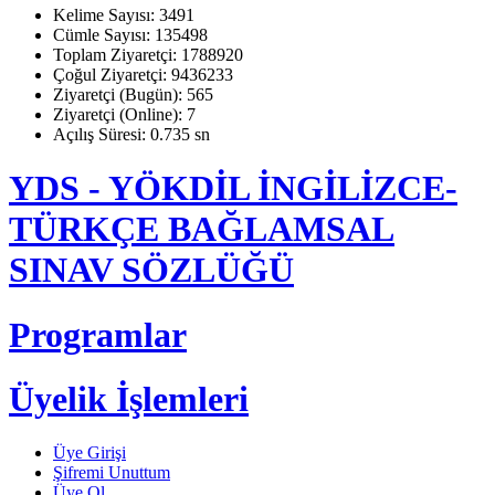
Kelime Sayısı: 3491
Cümle Sayısı: 135498
Toplam Ziyaretçi: 1788920
Çoğul Ziyaretçi: 9436233
Ziyaretçi (Bugün): 565
Ziyaretçi (Online): 7
Açılış Süresi: 0.735 sn
YDS - YÖKDİL İNGİLİZCE-
TÜRKÇE BAĞLAMSAL
SINAV SÖZLÜĞÜ
Programlar
Üyelik İşlemleri
Üye Girişi
Şifremi Unuttum
Üye Ol