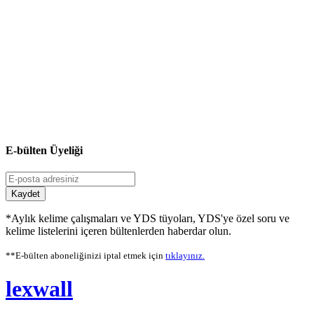
E-bülten Üyeliği
Kaydet
*Aylık kelime çalışmaları ve YDS tüyoları, YDS'ye özel soru ve
kelime listelerini içeren bültenlerden haberdar olun.
**E-bülten aboneliğinizi iptal etmek için
tıklayınız.
lexwall