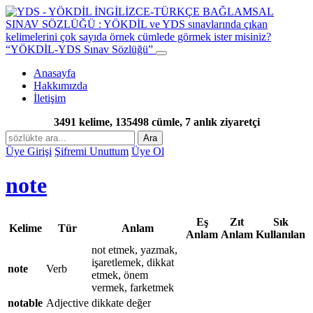
“YÖKDİL-YDS Sınav Sözlüğü”
Anasayfa
Hakkımızda
İletişim
3491 kelime, 135498 cümle, 7 anlık ziyaretçi
Ara
Üye Girişi
Şifremi Unuttum
Üye Ol
note
Eş
Zıt
Sık
Kelime
Tür
Anlam
Anlam
Anlam
Kullanılan
not etmek, yazmak,
işaretlemek, dikkat
note
Verb
etmek, önem
vermek, farketmek
notable
Adjective
dikkate değer