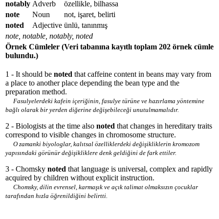
notably
Adverb
özellikle, bilhassa
note
Noun
not, işaret, belirti
noted
Adjective
ünlü, tanınmış
note, notable, notably, noted
Örnek Cümleler
(Veri tabanına kayıtlı toplam 202 örnek cümle
bulundu.)
1 - It should be
noted
that caffeine content in beans may vary from
a place to another place depending the bean type and the
preparation method.
Fasulyelerdeki kafein içeriğinin, fasulye türüne ve hazırlama yöntemine
bağlı olarak bir yerden diğerine değişebileceği unutulmamalıdır.
2 - Biologists at the time also
noted
that changes in hereditary traits
correspond to visible changes in chromosome structure.
O zamanki biyologlar, kalıtsal özelliklerdeki değişikliklerin kromozom
yapısındaki görünür değişikliklere denk geldiğini de fark ettiler.
3 - Chomsky
noted
that language is universal, complex and rapidly
acquired by children without explicit instruction.
Chomsky, dilin evrensel, karmaşık ve açık talimat olmaksızın çocuklar
tarafından hızla öğrenildiğini belirtti.