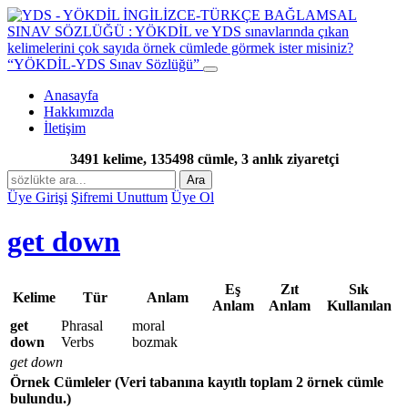
“YÖKDİL-YDS Sınav Sözlüğü”
Anasayfa
Hakkımızda
İletişim
3491 kelime, 135498 cümle, 3 anlık ziyaretçi
Ara
Üye Girişi
Şifremi Unuttum
Üye Ol
get down
Eş
Zıt
Sık
Kelime
Tür
Anlam
Anlam
Anlam
Kullanılan
get
Phrasal
moral
down
Verbs
bozmak
get down
Örnek Cümleler
(Veri tabanına kayıtlı toplam 2 örnek cümle
bulundu.)