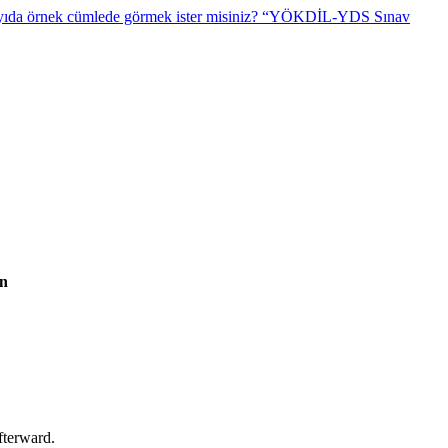
“YÖKDİL-YDS Sınav
an
fterward.