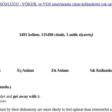
3491 kelime, 135498 cümle, 3 anlık ziyaretçi
m
Eş Anlam
Zıt Anlam
Sık Kullanıl
lundu.)
rder and
get away with
it.
idir.
urt by their dishonesty are more likely to feel upbeat than remorseful a