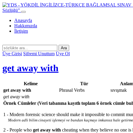
Sözlüğü”
Anasayfa
Hakkımızda
İletişim
Ara
Üye Girişi
Şifremi Unuttum
Üye Ol
get away with
Kelime
Tür
Anla
get away with
Phrasal Verbs
sıvışmak
get away with
Örnek Cümleler
(Veri tabanına kayıtlı toplam 6 örnek cümle bu
1 - Modern forensic science should make it impossible to commit mu
Modern adli bilim cinayeti işlemeyi ve bundan kaçmayı imkansız hale getirmel
2 - People who
get away with
cheating when they believe no one is h