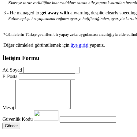
Kimseye zarar verildiğine inanmadıkları zaman hile yaparak kurtulan insanlar
3 - He managed to
get away with
a warning despite clearly speeding,
Polise açıkça hız yapmasına rağmen uyarıyı hafiflettiğinden, uyarıyla kurtul
*Cümlelerin Türkçe çevirileri bir yapay zeka uygulaması aracılığıyla elde edilmi
Diğer cümleleri görüntülemek için
üye girişi
yapınız.
İletişim Formu
Ad Soyad
E-Posta
Mesaj
Güvenlik Kodu
Gönder