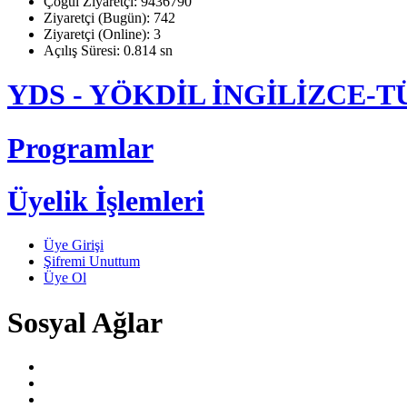
Çoğul Ziyaretçi: 9436790
Ziyaretçi (Bugün): 742
Ziyaretçi (Online): 3
Açılış Süresi: 0.814 sn
YDS - YÖKDİL İNGİLİZCE
Programlar
Üyelik İşlemleri
Üye Girişi
Şifremi Unuttum
Üye Ol
Sosyal Ağlar