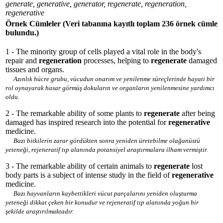
generate, generative, generator, regenerate, regeneration,
regenerative
Örnek Cümleler
(Veri tabanına kayıtlı toplam 236 örnek cümle
bulundu.)
1 - The minority group of cells played a vital role in the body's
repair and
regeneration
processes, helping to
regenerate
damaged
tissues and organs.
Azınlık hücre grubu, vücudun onarım ve yenilenme süreçlerinde hayati bir
rol oynayarak hasar görmüş dokuların ve organların yenilenmesine yardımcı
oldu.
2 - The remarkable ability of some plants to
regenerate
after being
damaged has inspired research into the potential for
regenerative
medicine.
Bazı bitkilerin zarar gördükten sonra yeniden üretebilme olağanüstü
yeteneği, rejeneratif tıp alanında potansiyel araştırmalara ilham vermiştir.
3 - The remarkable ability of certain animals to
regenerate
lost
body parts is a subject of intense study in the field of
regenerative
medicine.
Bazı hayvanların kaybettikleri vücut parçalarını yeniden oluşturma
yeteneği dikkat çeken bir konudur ve rejeneratif tıp alanında yoğun bir
şekilde araştırılmaktadır.