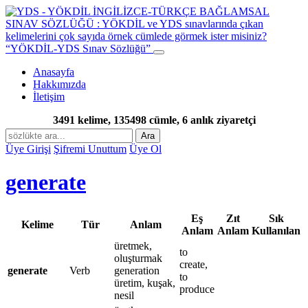
“YÖKDİL-YDS Sınav Sözlüğü”
Anasayfa
Hakkımızda
İletişim
3491 kelime, 135498 cümle, 6 anlık ziyaretçi
Ara
Üye Girişi
Şifremi Unuttum
Üye Ol
generate
Eş
Zıt
Sık
Kelime
Tür
Anlam
Anlam
Anlam
Kullanılan
üretmek,
to
oluşturmak
create,
generate
Verb
generation
to
üretim, kuşak,
produce
nesil