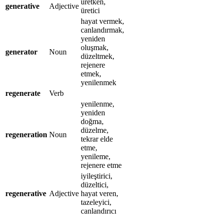
üretken,
generative
Adjective
üretici
hayat vermek,
canlandırmak,
yeniden
oluşmak,
generator
Noun
düzeltmek,
rejenere
etmek,
yenilenmek
regenerate
Verb
yenilenme,
yeniden
doğma,
düzelme,
regeneration
Noun
tekrar elde
etme,
yenileme,
rejenere etme
iyileştirici,
düzeltici,
regenerative
Adjective
hayat veren,
tazeleyici,
canlandırıcı