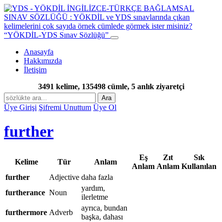
“YÖKDİL-YDS Sınav Sözlüğü”
Anasayfa
Hakkımızda
İletişim
3491 kelime, 135498 cümle, 5 anlık ziyaretçi
Ara
Üye Girişi
Şifremi Unuttum
Üye Ol
further
Eş
Zıt
Sık
Kelime
Tür
Anlam
Anlam
Anlam
Kullanılan
further
Adjective
daha fazla
yardım,
furtherance
Noun
ilerletme
ayrıca, bundan
furthermore
Adverb
başka, dahası