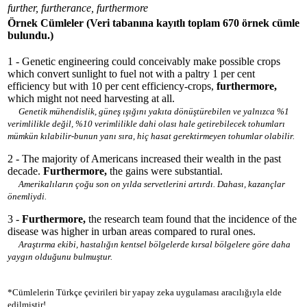
further, furtherance, furthermore
Örnek Cümleler
(Veri tabanına kayıtlı toplam 670 örnek cümle
bulundu.)
1 - Genetic engineering could conceivably make possible crops
which convert sunlight to fuel not with a paltry 1 per cent
efficiency but with 10 per cent efficiency-crops,
furthermore,
which might not need harvesting at all.
Genetik mühendislik, güneş ışığını yakıta dönüştürebilen ve yalnızca %1
verimlilikle değil, %10 verimlilikle dahi olası hale getirebilecek tohumları
mümkün kılabilir-bunun yanı sıra, hiç hasat gerektirmeyen tohumlar olabilir.
2 - The majority of Americans increased their wealth in the past
decade.
Furthermore,
the gains were substantial.
Amerikalıların çoğu son on yılda servetlerini artırdı. Dahası, kazançlar
önemliydi.
3 -
Furthermore,
the research team found that the incidence of the
disease was higher in urban areas compared to rural ones.
Araştırma ekibi, hastalığın kentsel bölgelerde kırsal bölgelere göre daha
yaygın olduğunu bulmuştur.
*Cümlelerin Türkçe çevirileri bir yapay zeka uygulaması aracılığıyla elde
edilmiştir!