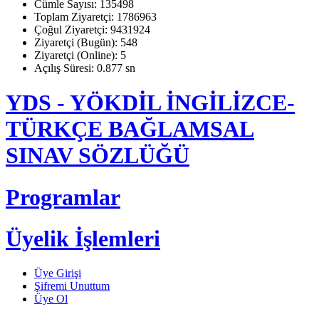
Cümle Sayısı: 135498
Toplam Ziyaretçi: 1786963
Çoğul Ziyaretçi: 9431924
Ziyaretçi (Bugün): 548
Ziyaretçi (Online): 5
Açılış Süresi: 0.877 sn
YDS - YÖKDİL İNGİLİZCE-
TÜRKÇE BAĞLAMSAL
SINAV SÖZLÜĞÜ
Programlar
Üyelik İşlemleri
Üye Girişi
Şifremi Unuttum
Üye Ol