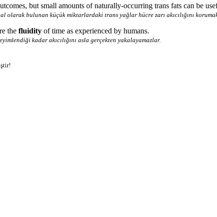
outcomes, but small amounts of naturally-occurring trans fats can be us
ğal olarak bulunan küçük miktarlardaki trans yağlar hücre zarı akıcılığını korumak 
re the
fluidity
of time as experienced by humans.
eyimlendiği kadar akıcılığını asla gerçekten yakalayamazlar.
ştir!