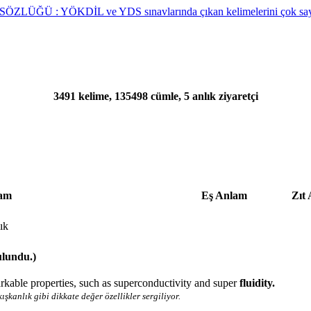
3491 kelime, 135498 cümle, 5 anlık ziyaretçi
am
Eş Anlam
Zıt
lık
ulundu.)
arkable properties, such as superconductivity and super
fluidity.
ışkanlık gibi dikkate değer özellikler sergiliyor.