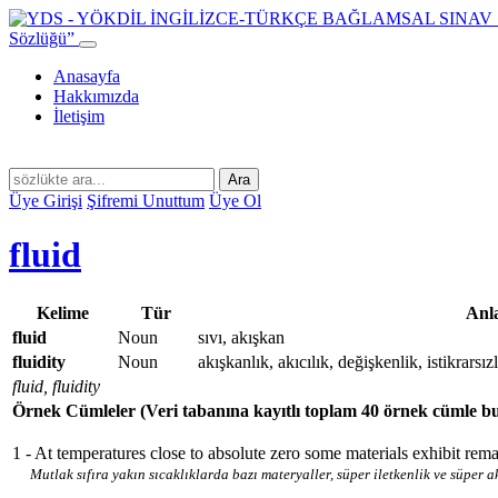
Sözlüğü”
Anasayfa
Hakkımızda
İletişim
Ara
Üye Girişi
Şifremi Unuttum
Üye Ol
fluid
Kelime
Tür
Anl
fluid
Noun
sıvı, akışkan
fluidity
Noun
akışkanlık, akıcılık, değişkenlik, istikrarsız
fluid, fluidity
Örnek Cümleler
(Veri tabanına kayıtlı toplam 40 örnek cümle b
1 - At temperatures close to absolute zero some materials exhibit rem
Mutlak sıfıra yakın sıcaklıklarda bazı materyaller, süper iletkenlik ve süper ak