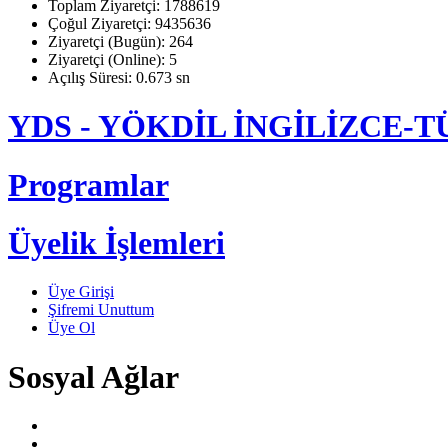
Toplam Ziyaretçi: 1788619
Çoğul Ziyaretçi: 9435636
Ziyaretçi (Bugün): 264
Ziyaretçi (Online): 5
Açılış Süresi: 0.673 sn
YDS - YÖKDİL İNGİLİZCE
Programlar
Üyelik İşlemleri
Üye Girişi
Şifremi Unuttum
Üye Ol
Sosyal Ağlar