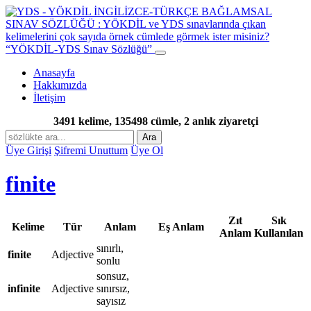
“YÖKDİL-YDS Sınav Sözlüğü”
Anasayfa
Hakkımızda
İletişim
3491 kelime, 135498 cümle, 2 anlık ziyaretçi
Ara
Üye Girişi
Şifremi Unuttum
Üye Ol
finite
Zıt
Sık
Kelime
Tür
Anlam
Eş Anlam
Anlam
Kullanılan
sınırlı,
finite
Adjective
sonlu
sonsuz,
infinite
Adjective
sınırsız,
sayısız