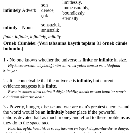
limitlessly,
son
immeasurably,
infinitely
Adverb
derece,
boundlessly,
çok
eternally
sonsuzluk,
infinity
Noun
sınırsızlık
finite, infinite, infinitely, infinity
Örnek Cümleler
(Veri tabanına kayıtlı toplam 81 örnek cümle
bulundu.)
1 - No one knows whether the universe is
finite
or
infinite
in size.
Hiç kimse evrenin büyüklüğünün sınırlı mı yoksa sonsuz mu olduğunu
bilmiyor.
2 - It is conceivable that the universe is
infinite,
but current
evidence suggests it is
finite.
Evrenin sonsuz olma ihtimali düşünülebilir, ancak mevcut kanıtlar sınırlı
olduğunu göstermektedir.
3 - Poverty, hunger, disease and war are man's greatest enemies and
the world would be an
infinitely
better place if the powerful
nations devoted half as much money and effort to these problems as
they do to the space race.
Fakirlik, açlık, hastalık ve savaş insanın en büyük düşmanlarıdır ve dünya,