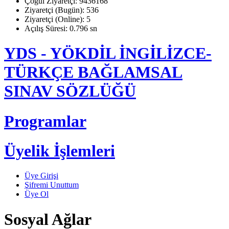
Çoğul Ziyaretçi: 9436168
Ziyaretçi (Bugün): 536
Ziyaretçi (Online): 5
Açılış Süresi: 0.796 sn
YDS - YÖKDİL İNGİLİZCE-
TÜRKÇE BAĞLAMSAL
SINAV SÖZLÜĞÜ
Programlar
Üyelik İşlemleri
Üye Girişi
Şifremi Unuttum
Üye Ol
Sosyal Ağlar