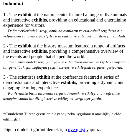
bulundu.)
1 - The
exhibit
at the nature center featured a range of live animals
and interactive
exhibits,
providing an educational and entertaining
experience for visitors.
Doğa merkezindeki sergi, canlı hayvanların ve etkileşimli sergilerin bir
yelpazesini sunarak ziyaretçiler için eğitici ve eğlenceli bir deneyim sağladı.
2 - The
exhibit
at the history museum featured a range of artifacts
and interactive
exhibits,
providing a comprehensive overview of
the events and people that shaped the world.
Tarih müzesindeki sergi, dünyayı şekillendiren olaylar ve kişilerin kapsamlı
bir genel bakışını sağlayan çeşitli eserler ve etkileşimli sergiler içeriyordu.
3 - The scientist's
exhibit
at the conference featured a series of
demonstrations and interactive
exhibits,
providing a dynamic and
engaging learning experience.
Konferansta bilim insanının sergisi, dinamik ve etkileyici bir öğrenme
deneyimi sunan bir dizi gösteri ve etkileşimli sergi içeriyordu.
*Cümlelerin Türkçe çevirileri bir yapay zeka uygulaması aracılığıyla elde
edilmiştir!
Diğer cümleleri görüntülemek için
üye girişi
yapınız.