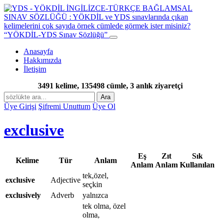
“YÖKDİL-YDS Sınav Sözlüğü”
Anasayfa
Hakkımızda
İletişim
3491 kelime, 135498 cümle, 3 anlık ziyaretçi
Ara
Üye Girişi
Şifremi Unuttum
Üye Ol
exclusive
Eş
Zıt
Sık
Kelime
Tür
Anlam
Anlam
Anlam
Kullanılan
tek,özel,
exclusive
Adjective
seçkin
exclusively
Adverb
yalnızca
tek olma, özel
olma,