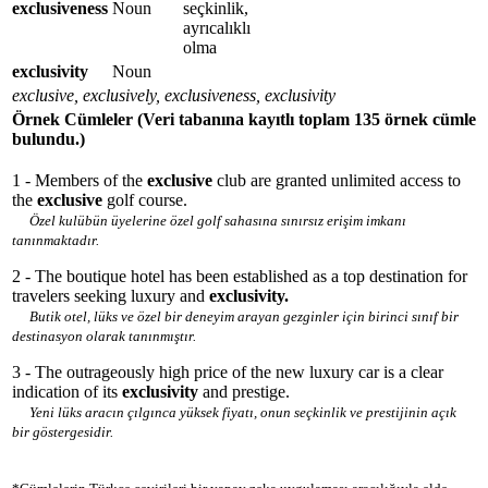
exclusiveness
Noun
seçkinlik,
ayrıcalıklı
olma
exclusivity
Noun
exclusive, exclusively, exclusiveness, exclusivity
Örnek Cümleler
(Veri tabanına kayıtlı toplam 135 örnek cümle
bulundu.)
1 - Members of the
exclusive
club are granted unlimited access to
the
exclusive
golf course.
Özel kulübün üyelerine özel golf sahasına sınırsız erişim imkanı
tanınmaktadır.
2 - The boutique hotel has been established as a top destination for
travelers seeking luxury and
exclusivity.
Butik otel, lüks ve özel bir deneyim arayan gezginler için birinci sınıf bir
destinasyon olarak tanınmıştır.
3 - The outrageously high price of the new luxury car is a clear
indication of its
exclusivity
and prestige.
Yeni lüks aracın çılgınca yüksek fiyatı, onun seçkinlik ve prestijinin açık
bir göstergesidir.