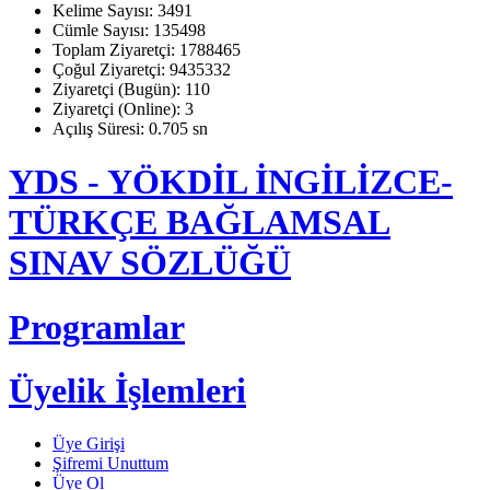
Kelime Sayısı: 3491
Cümle Sayısı: 135498
Toplam Ziyaretçi: 1788465
Çoğul Ziyaretçi: 9435332
Ziyaretçi (Bugün): 110
Ziyaretçi (Online): 3
Açılış Süresi: 0.705 sn
YDS - YÖKDİL İNGİLİZCE-
TÜRKÇE BAĞLAMSAL
SINAV SÖZLÜĞÜ
Programlar
Üyelik İşlemleri
Üye Girişi
Şifremi Unuttum
Üye Ol