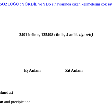
3491 kelime, 135498 cümle, 4 anlık ziyaretçi
Eş Anlam
Zıt Anlam
ulundu.)
ion
and precipitation.