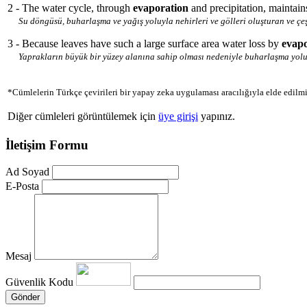
2 - The water cycle, through
evaporation
and precipitation, maintai
Su döngüsü, buharlaşma ve yağış yoluyla nehirleri ve gölleri oluşturan ve çeşi
3 - Because leaves have such a large surface area water loss by
evapo
Yaprakların büyük bir yüzey alanına sahip olması nedeniyle buharlaşma yolu
*Cümlelerin Türkçe çevirileri bir yapay zeka uygulaması aracılığıyla elde edilmi
Diğer cümleleri görüntülemek için
üye girişi
yapınız.
İletişim Formu
Ad Soyad
E-Posta
Mesaj
Güvenlik Kodu
Gönder