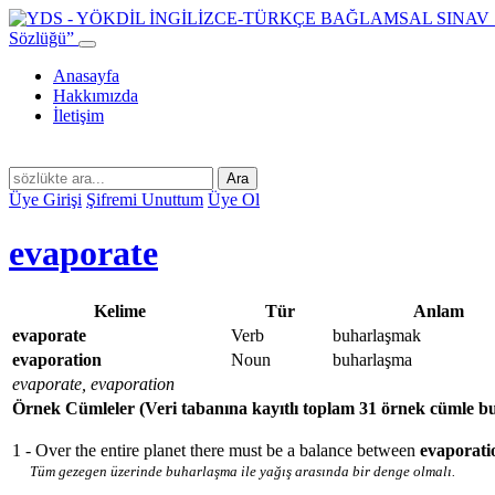
Sözlüğü”
Anasayfa
Hakkımızda
İletişim
Ara
Üye Girişi
Şifremi Unuttum
Üye Ol
evaporate
Kelime
Tür
Anlam
evaporate
Verb
buharlaşmak
evaporation
Noun
buharlaşma
evaporate, evaporation
Örnek Cümleler
(Veri tabanına kayıtlı toplam 31 örnek cümle b
1 - Over the entire planet there must be a balance between
evaporat
Tüm gezegen üzerinde buharlaşma ile yağış arasında bir denge olmalı.