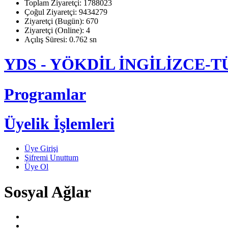
Toplam Ziyaretçi: 1788023
Çoğul Ziyaretçi: 9434279
Ziyaretçi (Bugün): 670
Ziyaretçi (Online): 4
Açılış Süresi: 0.762 sn
YDS - YÖKDİL İNGİLİZCE
Programlar
Üyelik İşlemleri
Üye Girişi
Şifremi Unuttum
Üye Ol
Sosyal Ağlar