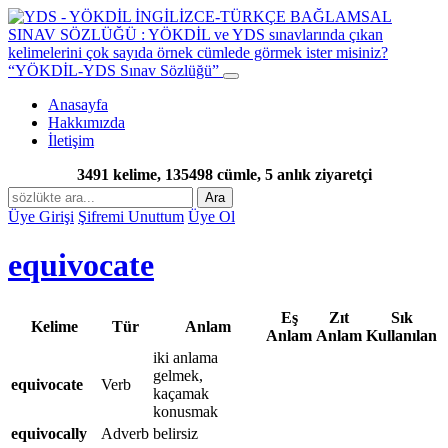
“YÖKDİL-YDS Sınav Sözlüğü”
Anasayfa
Hakkımızda
İletişim
3491 kelime, 135498 cümle, 5 anlık ziyaretçi
Ara
Üye Girişi
Şifremi Unuttum
Üye Ol
equivocate
Eş
Zıt
Sık
Kelime
Tür
Anlam
Anlam
Anlam
Kullanılan
iki anlama
gelmek,
equivocate
Verb
kaçamak
konusmak
equivocally
Adverb
belirsiz