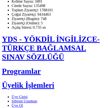
Kelime Sayısı: 3491
Cümle Sayısı: 135498
Toplam Ziyaretçi: 1788101
Çoğul Ziyaretçi: 9434463
Ziyaretçi (Bugün): 748
Ziyaretçi (Online): 5
Açılış Süresi: 0.735 sn
YDS - YÖKDİL İNGİLİZCE-
TÜRKÇE BAĞLAMSAL
SINAV SÖZLÜĞÜ
Programlar
Üyelik İşlemleri
Üye Girişi
Şifremi Unuttum
Üye Ol