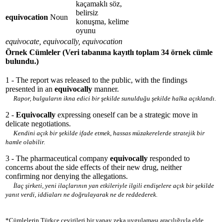
kaçamaklı söz,
belirsiz
equivocation
Noun
konuşma, kelime
oyunu
equivocate, equivocally, equivocation
Örnek Cümleler
(Veri tabanına kayıtlı toplam 34 örnek cümle
bulundu.)
1 - The report was released to the public, with the findings
presented in an
equivocally
manner.
Rapor, bulguların ikna edici bir şekilde sunulduğu şekilde halka açıklandı.
2 -
Equivocally
expressing oneself can be a strategic move in
delicate negotiations.
Kendini açık bir şekilde ifade etmek, hassas müzakerelerde stratejik bir
hamle olabilir.
3 - The pharmaceutical company
equivocally
responded to
concerns about the side effects of their new drug, neither
confirming nor denying the allegations.
İlaç şirketi, yeni ilaçlarının yan etkileriyle ilgili endişelere açık bir şekilde
yanıt verdi, iddiaları ne doğrulayarak ne de reddederek.
*Cümlelerin Türkçe çevirileri bir yapay zeka uygulaması aracılığıyla elde