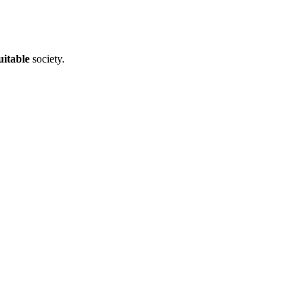
uitable
society.