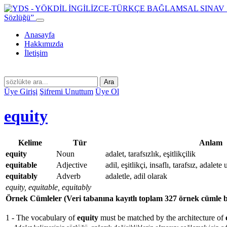
Sözlüğü”
Anasayfa
Hakkımızda
İletişim
Ara
Üye Girişi
Şifremi Unuttum
Üye Ol
equity
Kelime
Tür
Anlam
equity
Noun
adalet, tarafsızlık, eşitlikçilik
equitable
Adjective
adil, eşitlikçi, insaflı, tarafsız, adalet
equitably
Adverb
adaletle, adil olarak
equity, equitable, equitably
Örnek Cümleler
(Veri tabanına kayıtlı toplam 327 örnek cümle 
1 - The vocabulary of
equity
must be matched by the architecture of