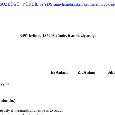
3491 kelime, 135498 cümle, 6 anlık ziyaretçi
Eş Anlam
Zıt Anlam
Sık 
e uygun
bulundu.)
equity
if meaningful change is to occur.