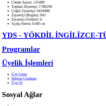
Cümle Sayısı: 135498
Toplam Ziyaretçi: 1788296
Çoğul Ziyaretçi: 9434980
Ziyaretçi (Bugün): 943
Ziyaretçi (Online): 6
Açılış Süresi: 0.685 sn
YDS - YÖKDİL İNGİLİZCE
Programlar
Üyelik İşlemleri
Üye Girişi
Şifremi Unuttum
Üye Ol
Sosyal Ağlar