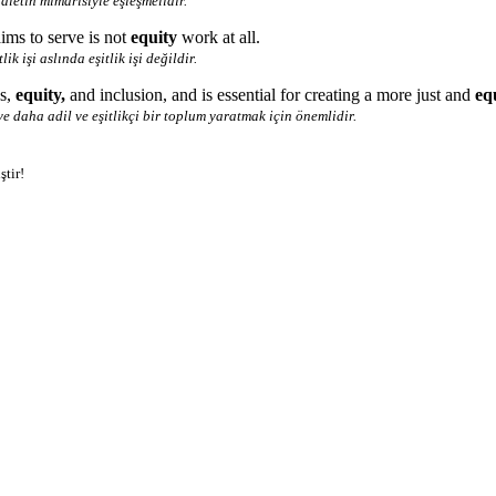
aletin mimarisiyle eşleşmelidir.
ims to serve is not
equity
work at all.
 işi aslında eşitlik işi değildir.
s,
equity,
and inclusion, and is essential for creating a more just and
eq
 ve daha adil ve eşitlikçi bir toplum yaratmak için önemlidir.
ştir!