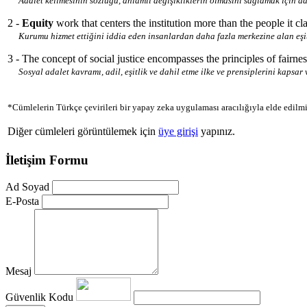
Adalet kelimesinin sözlüğü, anlamlı değişikliklerin olmasını sağlamak için ad
2 -
Equity
work that centers the institution more than the people it cla
Kurumu hizmet ettiğini iddia eden insanlardan daha fazla merkezine alan eşitlik
3 - The concept of social justice encompasses the principles of fairnes
Sosyal adalet kavramı, adil, eşitlik ve dahil etme ilke ve prensiplerini kapsar
*Cümlelerin Türkçe çevirileri bir yapay zeka uygulaması aracılığıyla elde edilmi
Diğer cümleleri görüntülemek için
üye girişi
yapınız.
İletişim Formu
Ad Soyad
E-Posta
Mesaj
Güvenlik Kodu