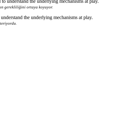
ed to understand the underlying mechanisms at play.
ın gerekliliğini ortaya koyuyor.
to understand the underlying mechanisms at play.
teriyordu.