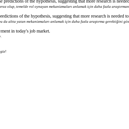
he predictions of the hypothesis, suggesting that more research is need
utarsız olup, temelde rol oynayan mekanizmaları anlamak için daha fazla araştırman
predictions of the hypothesis, suggesting that more research is needed 
bu da altta yatan mekanizmaları anlamak için daha fazla araştırma gerektiğini gös
ment in today's job market.
.
ştir!