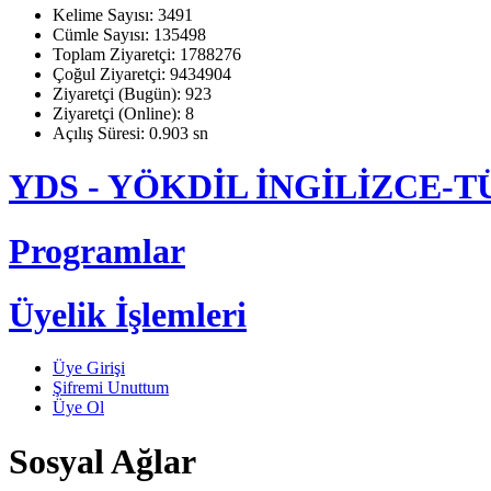
Kelime Sayısı: 3491
Cümle Sayısı: 135498
Toplam Ziyaretçi: 1788276
Çoğul Ziyaretçi: 9434904
Ziyaretçi (Bugün): 923
Ziyaretçi (Online): 8
Açılış Süresi: 0.903 sn
YDS - YÖKDİL İNGİLİZCE
Programlar
Üyelik İşlemleri
Üye Girişi
Şifremi Unuttum
Üye Ol
Sosyal Ağlar