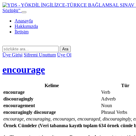
Sözlüğü”
Anasayfa
Hakkımızda
İletişim
Ara
Üye Girişi
Şifremi Unuttum
Üye Ol
encourage
Kelime
Tür
encourage
Verb
discouragingly
Adverb
encouragement
Noun
encouragingly discourage
Phrasal Verbs
encourage, encouraging, encourages, encouraged, discouragingly, 
Örnek Cümleler
(Veri tabanına kayıtlı toplam 634 örnek cümle 