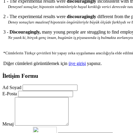
1 - The experimental results were
discouragingly
inconsistent with t
Deneysel sonuçlar, hipotezin tahminleriyle hayal kırıklığı verici derecede t
2 - The experimental results were
discouragingly
different from the 
Deney sonuçları maalesef hipotezin öngörüleriyle büyük ölçüde farklıydı ve 
3 -
Discouragingly,
many young people are struggling to find employ
Ne yazık ki, birçok genç insan, bugünün iş piyasasında iş bulmakta zorlanıyor
*Cümlelerin Türkçe çevirileri bir yapay zeka uygulaması aracılığıyla elde edilmi
Diğer cümleleri görüntülemek için
üye girişi
yapınız.
İletişim Formu
Ad Soyad
E-Posta
Mesaj