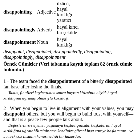
üzücü,
hayal
disappointing
Adjective
kırıklığı
yaratıcı
hayal kırıcı
disappointingly
Adverb
bir şekilde
hayal
disappointment
Noun
kırıklığı
disappoint, disappointed, disappointedly, disappointing,
disappointingly, disappointment
Örnek Cümleler
(Veri tabanına kayıtlı toplam 82 örnek cümle
bulundu.)
1 - The team faced the
disappointment
of a bitterly
disappointed
fan base after losing the finals.
Takım, finalleri kaybettikten sonra hayran kitlesinin büyük hayal
kırıklığına uğramış olmasıyla karşılaştı.
2 - When you begin to live in alignment with your values, you may
disappoint
others, but you will begin to build trust with yourself—
and that is a peace few people talk about.
Değerlerinizle uyumlu yaşamaya başladığınızda, başkalarını hayal
kırıklığına uğratabilirsiniz ama kendinize güveni inşa etmeye başlarsınız—ve
bu, pek çok insanın konuşmadığı bir huzurdur.