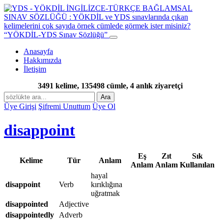
“YÖKDİL-YDS Sınav Sözlüğü”
Anasayfa
Hakkımızda
İletişim
3491 kelime, 135498 cümle, 4 anlık ziyaretçi
Ara
Üye Girişi
Şifremi Unuttum
Üye Ol
disappoint
Eş
Zıt
Sık
Kelime
Tür
Anlam
Anlam
Anlam
Kullanılan
hayal
disappoint
Verb
kırıklığına
uğratmak
disappointed
Adjective
disappointedly
Adverb