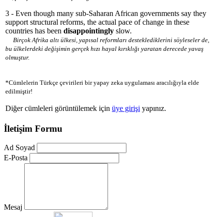
3 - Even though many sub-Saharan African governments say they
support structural reforms, the actual pace of change in these
countries has been
disappointingly
slow.
Birçok Afrika altı ülkesi, yapısal reformları desteklediklerini söyleseler de,
bu ülkelerdeki değişimin gerçek hızı hayal kırıklığı yaratan derecede yavaş
olmuştur.
*Cümlelerin Türkçe çevirileri bir yapay zeka uygulaması aracılığıyla elde
edilmiştir!
Diğer cümleleri görüntülemek için
üye girişi
yapınız.
İletişim Formu
Ad Soyad
E-Posta
Mesaj