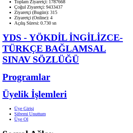
Toplam Ziyaretçi: 1787668
Çoğul Ziyaretçi: 9433437
Ziyaretçi (Bugün): 315
Ziyaretçi (Online): 4
Açılış Süresi: 0.730 sn
YDS - YÖKDİL İNGİLİZCE-
TÜRKÇE BAĞLAMSAL
SINAV SÖZLÜĞÜ
Programlar
Üyelik İşlemleri
Üye Girişi
Şifremi Unuttum
Üye Ol