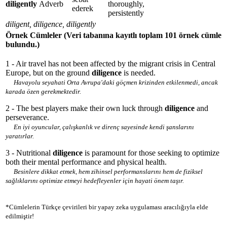
diligently
Adverb
thoroughly,
ederek
persistently
diligent, diligence, diligently
Örnek Cümleler
(Veri tabanına kayıtlı toplam 101 örnek cümle
bulundu.)
1 - Air travel has not been affected by the migrant crisis in Central
Europe, but on the ground
diligence
is needed.
Havayolu seyahati Orta Avrupa'daki göçmen krizinden etkilenmedi, ancak
karada özen gerekmektedir.
2 - The best players make their own luck through
diligence
and
perseverance.
En iyi oyuncular, çalışkanlık ve direnç sayesinde kendi şanslarını
yaratırlar.
3 - Nutritional
diligence
is paramount for those seeking to optimize
both their mental performance and physical health.
Besinlere dikkat etmek, hem zihinsel performanslarını hem de fiziksel
sağlıklarını optimize etmeyi hedefleyenler için hayati önem taşır.
*Cümlelerin Türkçe çevirileri bir yapay zeka uygulaması aracılığıyla elde
edilmiştir!