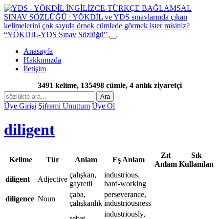
“YÖKDİL-YDS Sınav Sözlüğü”
Anasayfa
Hakkımızda
İletişim
3491 kelime, 135498 cümle, 4 anlık ziyaretçi
Ara
Üye Girişi
Şifremi Unuttum
Üye Ol
diligent
Zıt
Sık
Kelime
Tür
Anlam
Eş Anlam
Anlam
Kullanılan
çalışkan,
industrious,
diligent
Adjective
gayretli
hard-working
çaba,
perseverance,
diligence
Noun
çalışkanlık
industriousness
industriously,
sebat