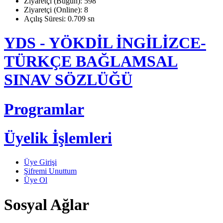
Ziyaretçi (Bugün): 598
Ziyaretçi (Online): 8
Açılış Süresi: 0.709 sn
YDS - YÖKDİL İNGİLİZCE-
TÜRKÇE BAĞLAMSAL
SINAV SÖZLÜĞÜ
Programlar
Üyelik İşlemleri
Üye Girişi
Şifremi Unuttum
Üye Ol
Sosyal Ağlar