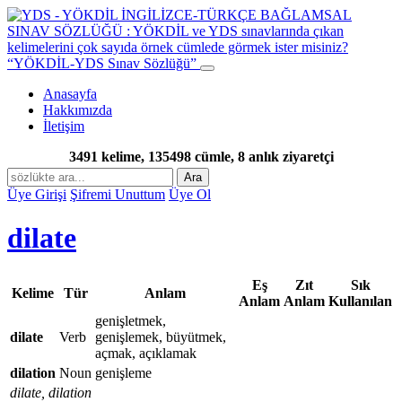
“YÖKDİL-YDS Sınav Sözlüğü”
Anasayfa
Hakkımızda
İletişim
3491 kelime, 135498 cümle, 8 anlık ziyaretçi
Ara
Üye Girişi
Şifremi Unuttum
Üye Ol
dilate
Eş
Zıt
Sık
Kelime
Tür
Anlam
Anlam
Anlam
Kullanılan
genişletmek,
dilate
Verb
genişlemek, büyütmek,
açmak, açıklamak
dilation
Noun
genişleme
dilate, dilation