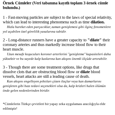
Örnek Cümleler
(Veri tabanına kayıtlı toplam 3 örnek cümle
bulundu.)
1 - Fast-moving particles are subject to the laws of special relativity,
which can lead to interesting phenomena such as time
dilation.
Hızla hareket eden parçacıklar, zaman genişlemesi gibi ilginç fenomenlere
yol açabilen özel görelilik yasalarına tabidir.
2 - Long-distance runners have a greater capacity to
"dilate"
their
coronary arteries and thus markedly increase blood flow to their
heart muscle.
Uzun mesafe koşucuları koroner arterlerini "genişletme" kapasiteleri daha
yüksektir ve bu sayede kalp kaslarına kan akışını önemli ölçüde artırabilir.
3 - Though there are some treatment options, like drugs that
dissolve clots that are obstructing blood flow or
dilate
blood
vessels, heart attacks are still a leading cause of death.
Kan akışını engelleyen pıhtıları çözen ilaçlar veya kan damarlarını
genişleten gibi bazı tedavi seçenekleri olsa da, kalp krizleri halen ölümün
önde gelen nedenlerinden biridir.
*Cümlelerin Türkçe çevirileri bir yapay zeka uygulaması aracılığıyla elde
edilmiştir!