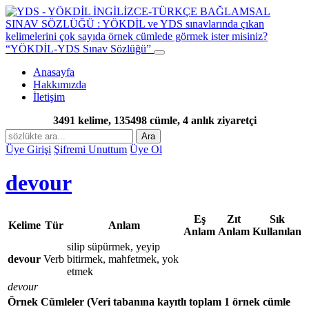
“YÖKDİL-YDS Sınav Sözlüğü”
Anasayfa
Hakkımızda
İletişim
3491 kelime, 135498 cümle, 4 anlık ziyaretçi
Ara
Üye Girişi
Şifremi Unuttum
Üye Ol
devour
Eş
Zıt
Sık
Kelime
Tür
Anlam
Anlam
Anlam
Kullanılan
silip süpürmek, yeyip
devour
Verb
bitirmek, mahfetmek, yok
etmek
devour
Örnek Cümleler
(Veri tabanına kayıtlı toplam 1 örnek cümle