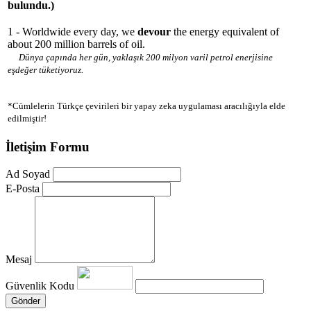
bulundu.)
1 - Worldwide every day, we
devour
the energy equivalent of
about 200 million barrels of oil.
Dünya çapında her gün, yaklaşık 200 milyon varil petrol enerjisine
eşdeğer tüketiyoruz.
*Cümlelerin Türkçe çevirileri bir yapay zeka uygulaması aracılığıyla elde
edilmiştir!
İletişim Formu
Ad Soyad
E-Posta
Mesaj
Güvenlik Kodu
Gönder