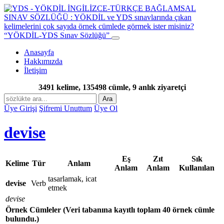
“YÖKDİL-YDS Sınav Sözlüğü”
Anasayfa
Hakkımızda
İletişim
3491 kelime, 135498 cümle, 9 anlık ziyaretçi
Ara
Üye Girişi
Şifremi Unuttum
Üye Ol
devise
Eş
Zıt
Sık
Kelime
Tür
Anlam
Anlam
Anlam
Kullanılan
tasarlamak, icat
devise
Verb
etmek
devise
Örnek Cümleler
(Veri tabanına kayıtlı toplam 40 örnek cümle
bulundu.)