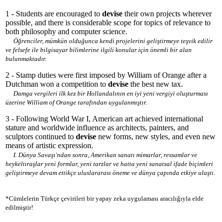
1 - Students are encouraged to
devise
their own projects wherever
possible, and there is considerable scope for topics of relevance to
both philosophy and computer science.
Öğrenciler, mümkün olduğunca kendi projelerini geliştirmeye teşvik edilir
ve felsefe ile bilgisayar bilimlerine ilgili konular için önemli bir alan
bulunmaktadır.
2 - Stamp duties were first imposed by William of Orange after a
Dutchman won a competition to
devise
the best new tax.
Damga vergileri ilk kez bir Hollandalının en iyi yeni vergiyi oluşturması
üzerine William of Orange tarafından uygulanmıştır.
3 - Following World War I, American art achieved international
stature and worldwide influence as architects, painters, and
sculptors continued to
devise
new forms, new styles, and even new
means of artistic expression.
I. Dünya Savaşı'ndan sonra, Amerikan sanatı mimarlar, ressamlar ve
heykeltıraşlar yeni formlar, yeni tarzlar ve hatta yeni sanatsal ifade biçimleri
geliştirmeye devam ettikçe uluslararası öneme ve dünya çapında etkiye ulaştı.
*Cümlelerin Türkçe çevirileri bir yapay zeka uygulaması aracılığıyla elde
edilmiştir!