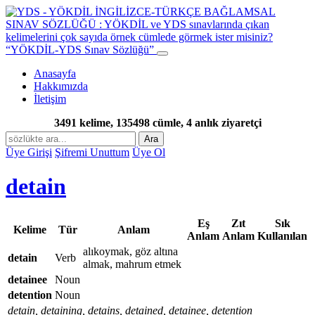
“YÖKDİL-YDS Sınav Sözlüğü”
Anasayfa
Hakkımızda
İletişim
3491 kelime, 135498 cümle, 4 anlık ziyaretçi
Ara
Üye Girişi
Şifremi Unuttum
Üye Ol
detain
Eş
Zıt
Sık
Kelime
Tür
Anlam
Anlam
Anlam
Kullanılan
alıkoymak, göz altına
detain
Verb
almak, mahrum etmek
detainee
Noun
detention
Noun
detain, detaining, detains, detained, detainee, detention