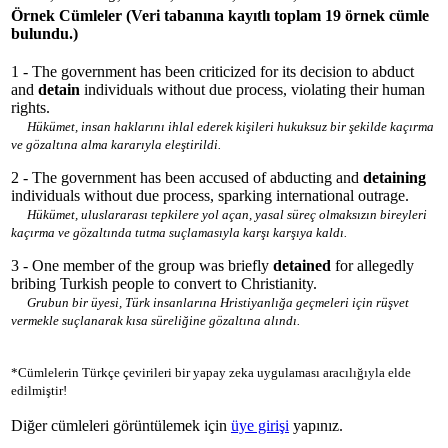
Örnek Cümleler
(Veri tabanına kayıtlı toplam 19 örnek cümle
bulundu.)
1 - The government has been criticized for its decision to abduct
and
detain
individuals without due process, violating their human
rights.
Hükümet, insan haklarını ihlal ederek kişileri hukuksuz bir şekilde kaçırma
ve gözaltına alma kararıyla eleştirildi.
2 - The government has been accused of abducting and
detaining
individuals without due process, sparking international outrage.
Hükümet, uluslararası tepkilere yol açan, yasal süreç olmaksızın bireyleri
kaçırma ve gözaltında tutma suçlamasıyla karşı karşıya kaldı.
3 - One member of the group was briefly
detained
for allegedly
bribing Turkish people to convert to Christianity.
Grubun bir üyesi, Türk insanlarına Hristiyanlığa geçmeleri için rüşvet
vermekle suçlanarak kısa süreliğine gözaltına alındı.
*Cümlelerin Türkçe çevirileri bir yapay zeka uygulaması aracılığıyla elde
edilmiştir!
Diğer cümleleri görüntülemek için
üye girişi
yapınız.