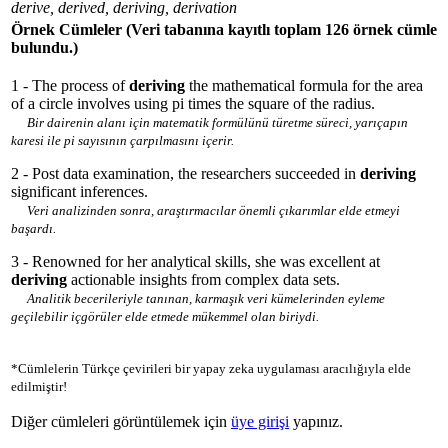
derive, derived, deriving, derivation
Örnek Cümleler
(Veri tabanına kayıtlı toplam 126 örnek cümle
bulundu.)
1 - The process of
deriving
the mathematical formula for the area
of a circle involves using pi times the square of the radius.
Bir dairenin alanı için matematik formülünü türetme süreci, yarıçapın
karesi ile pi sayısının çarpılmasını içerir.
2 - Post data examination, the researchers succeeded in
deriving
significant inferences.
Veri analizinden sonra, araştırmacılar önemli çıkarımlar elde etmeyi
başardı.
3 - Renowned for her analytical skills, she was excellent at
deriving
actionable insights from complex data sets.
Analitik becerileriyle tanınan, karmaşık veri kümelerinden eyleme
geçilebilir içgörüler elde etmede mükemmel olan biriydi.
*Cümlelerin Türkçe çevirileri bir yapay zeka uygulaması aracılığıyla elde
edilmiştir!
Diğer cümleleri görüntülemek için
üye girişi
yapınız.