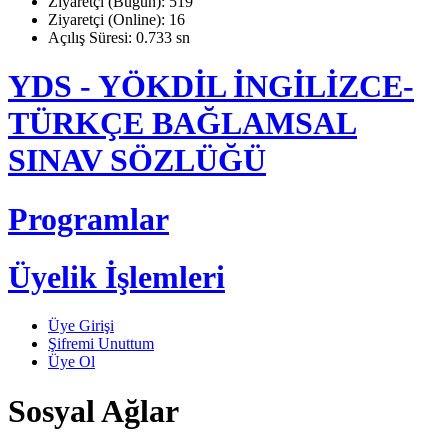
Ziyaretçi (Bugün): 519
Ziyaretçi (Online): 16
Açılış Süresi: 0.733 sn
YDS - YÖKDİL İNGİLİZCE-
TÜRKÇE BAĞLAMSAL
SINAV SÖZLÜĞÜ
Programlar
Üyelik İşlemleri
Üye Girişi
Şifremi Unuttum
Üye Ol
Sosyal Ağlar