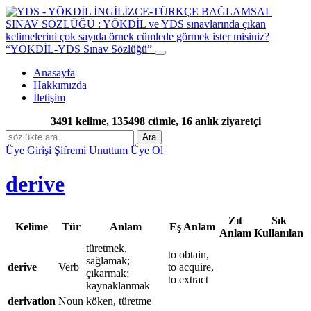
“YÖKDİL-YDS Sınav Sözlüğü”
Anasayfa
Hakkımızda
İletişim
3491 kelime, 135498 cümle, 16 anlık ziyaretçi
Ara
Üye Girişi
Şifremi Unuttum
Üye Ol
derive
Zıt
Sık
Kelime
Tür
Anlam
Eş Anlam
Anlam
Kullanılan
türetmek,
to obtain,
sağlamak;
derive
Verb
to acquire,
çıkarmak;
to extract
kaynaklanmak
derivation
Noun
köken, türetme