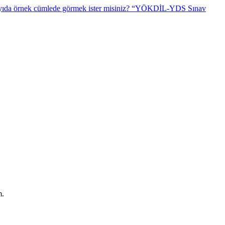
“YÖKDİL-YDS Sınav
m.