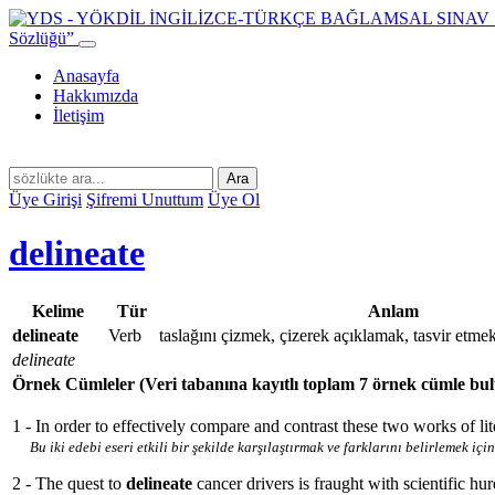
Sözlüğü”
Anasayfa
Hakkımızda
İletişim
Ara
Üye Girişi
Şifremi Unuttum
Üye Ol
delineate
Kelime
Tür
Anlam
delineate
Verb
taslağını çizmek, çizerek açıklamak, tasvir etme
delineate
Örnek Cümleler
(Veri tabanına kayıtlı toplam 7 örnek cümle bu
1 - In order to effectively compare and contrast these two works of li
Bu iki edebi eseri etkili bir şekilde karşılaştırmak ve farklarını belirlemek için
2 - The quest to
delineate
cancer drivers is fraught with scientific hu