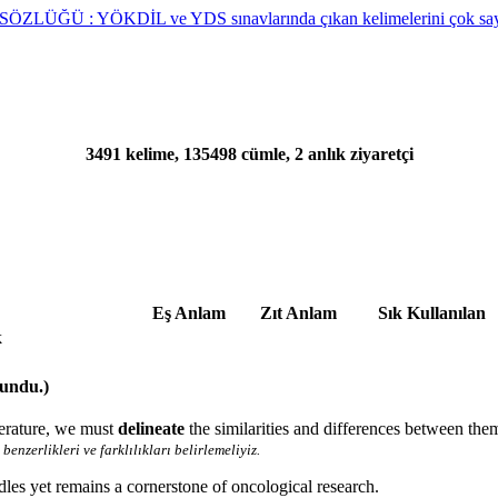
3491 kelime, 135498 cümle, 2 anlık ziyaretçi
Eş Anlam
Zıt Anlam
Sık Kullanılan
k
lundu.)
terature, we must
delineate
the similarities and differences between the
 benzerlikleri ve farklılıkları belirlemeliyiz.
rdles yet remains a cornerstone of oncological research.