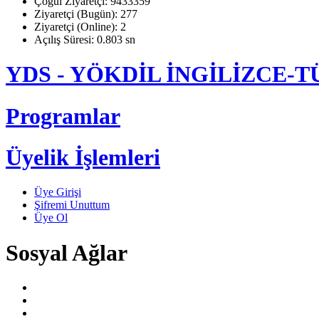
Çoğul Ziyaretçi: 9433359
Ziyaretçi (Bugün): 277
Ziyaretçi (Online): 2
Açılış Süresi: 0.803 sn
YDS - YÖKDİL İNGİLİZCE
Programlar
Üyelik İşlemleri
Üye Girişi
Şifremi Unuttum
Üye Ol
Sosyal Ağlar