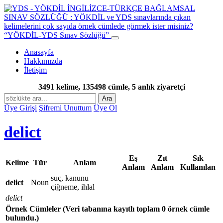
“YÖKDİL-YDS Sınav Sözlüğü”
Anasayfa
Hakkımızda
İletişim
3491 kelime, 135498 cümle, 5 anlık ziyaretçi
Ara
Üye Girişi
Şifremi Unuttum
Üye Ol
delict
Eş
Zıt
Sık
Kelime
Tür
Anlam
Anlam
Anlam
Kullanılan
suç, kanunu
delict
Noun
çiğneme, ihlal
delict
Örnek Cümleler
(Veri tabanına kayıtlı toplam 0 örnek cümle
bulundu.)