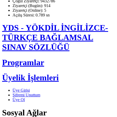
Çoğul Ziyaretçi: 9432786
Ziyaretçi (Bugün): 914
Ziyaretçi (Online): 5
Açılış Süresi: 0.789 sn
YDS - YÖKDİL İNGİLİZCE-
TÜRKÇE BAĞLAMSAL
SINAV SÖZLÜĞÜ
Programlar
Üyelik İşlemleri
Üye Girişi
Şifremi Unuttum
Üye Ol
Sosyal Ağlar