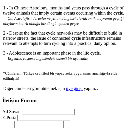
1 - In Chinese Astrology, months and years pass through a
cycle
of
twelve animals that imply certain events occurring within the
cycle.
Çin Astrolojisinde, aylar ve yıllar, döngüsel olarak on iki hayvanın geçtiği
olayların belirli olduğu bir döngü içinden geçer.
2 - Despite the fact that
cycle
networks may be difficult to build in
narrow streets, the issue of connected
cycle
infrastructure remains
relevant to attempts to turn cycling into a practical daily option.
3 - Adolescence is an important phase in the life
cycle.
Ergenlik, yaşam döngüsündeki önemli bir aşamadır.
*Cümlelerin Türkçe çevirileri bir yapay zeka uygulaması aracılığıyla elde
edilmiştir!
Diğer cümleleri görüntülemek için
üye girişi
yapınız.
İletişim Formu
Ad Soyad
E-Posta