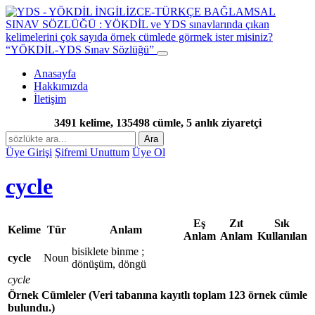
“YÖKDİL-YDS Sınav Sözlüğü”
Anasayfa
Hakkımızda
İletişim
3491 kelime, 135498 cümle, 5 anlık ziyaretçi
Ara
Üye Girişi
Şifremi Unuttum
Üye Ol
cycle
Eş
Zıt
Sık
Kelime
Tür
Anlam
Anlam
Anlam
Kullanılan
bisiklete binme ;
cycle
Noun
dönüşüm, döngü
cycle
Örnek Cümleler
(Veri tabanına kayıtlı toplam 123 örnek cümle
bulundu.)