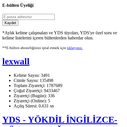
E-bülten Üyeliği
Kaydet
*Aylık kelime çalışmaları ve YDS tüyoları, YDS'ye özel soru ve
kelime listelerini içeren bültenlerden haberdar olun.
**E-bülten aboneliğinizi iptal etmek için
tıklayınız.
lexwall
Kelime Sayısı: 3491
Cümle Sayısı: 135498
Toplam Ziyaretçi: 1787689
Çoğul Ziyaretçi: 9433467
Ziyaretçi (Bugün): 336
Ziyaretçi (Online): 5
Açılış Süresi: 0.631 sn
YDS - YÖKDİL İNGİLİZCE-