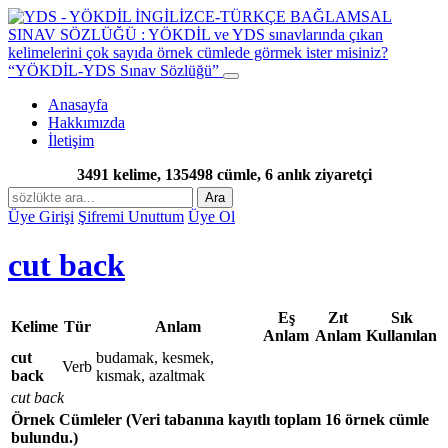
“YÖKDİL-YDS Sınav Sözlüğü”
Anasayfa
Hakkımızda
İletişim
3491 kelime, 135498 cümle, 6 anlık ziyaretçi
Ara
Üye Girişi
Şifremi Unuttum
Üye Ol
cut back
Eş
Zıt
Sık
Kelime
Tür
Anlam
Anlam
Anlam
Kullanılan
cut
budamak, kesmek,
Verb
back
kısmak, azaltmak
cut back
Örnek Cümleler
(Veri tabanına kayıtlı toplam 16 örnek cümle
bulundu.)