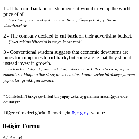
1 - If Iran
cut back
on oil shipments, it would drive up the world
price of oil.
Eğer İran petrol sevkiyatlarını azaltırsa, dünya petrol fiyatlarını
yükseltecektir.
2 - The company decided to
cut back
on their advertising budget.
Şirket reklam bütçesini kısmaya karar verdi.
3 - Conventional wisdom suggests that economic downturns are
times for companies to
cut back,
but some argue that they should
instead invest in growth.
Geleneksel bilgelik, ekonomik durgunlukların şirketlerin tasarruf yapma
zamanları olduğunu öne sürer, ancak bazıları bunun yerine büyümeye yatırım
yapmaları gerektiğini savunur.
*Cümlelerin Türkçe çevirileri bir yapay zeka uygulaması aracılığıyla elde
edilmiştir!
Diğer cümleleri görüntülemek için
üye girişi
yapınız.
İletişim Formu
Ad Soyad