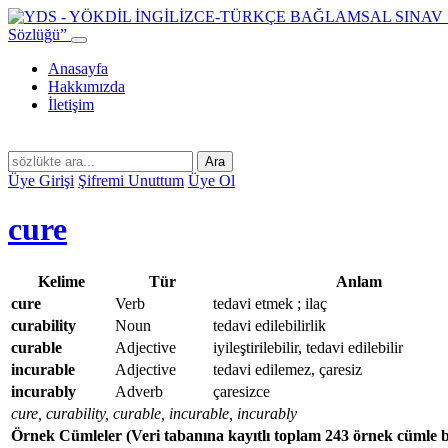
Sözlüğü”
Anasayfa
Hakkımızda
İletişim
Ara
Üye Girişi
Şifremi Unuttum
Üye Ol
cure
Kelime
Tür
Anlam
cure
Verb
tedavi etmek ; ilaç
curability
Noun
tedavi edilebilirlik
curable
Adjective
iyileştirilebilir, tedavi edilebilir
incurable
Adjective
tedavi edilemez, çaresiz
incurably
Adverb
çaresizce
cure, curability, curable, incurable, incurably
Örnek Cümleler
(Veri tabanına kayıtlı toplam 243 örnek cümle 