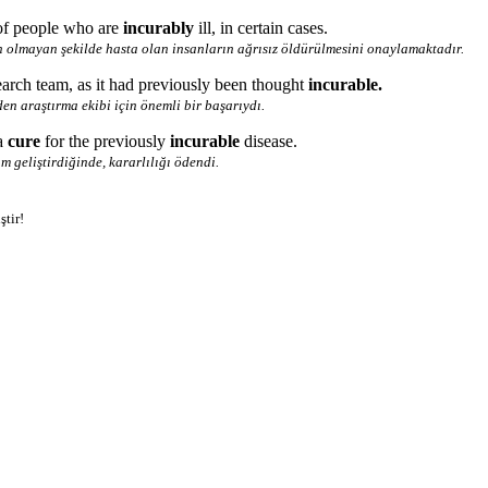
 of people who are
incurably
ill, in certain cases.
 olmayan şekilde hasta olan insanların ağrısız öldürülmesini onaylamaktadır.
earch team, as it had previously been thought
incurable.
n araştırma ekibi için önemli bir başarıydı.
a
cure
for the previously
incurable
disease.
m geliştirdiğinde, kararlılığı ödendi.
ştir!