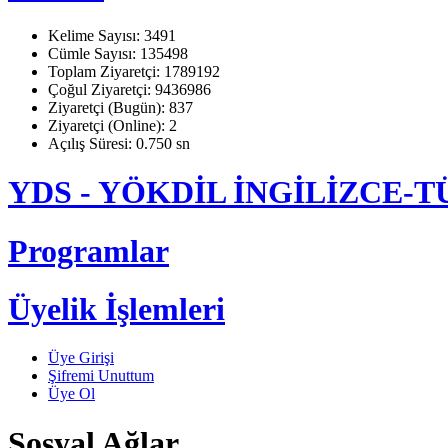
Kelime Sayısı: 3491
Cümle Sayısı: 135498
Toplam Ziyaretçi: 1789192
Çoğul Ziyaretçi: 9436986
Ziyaretçi (Bugün): 837
Ziyaretçi (Online): 2
Açılış Süresi: 0.750 sn
YDS - YÖKDİL İNGİLİZCE
Programlar
Üyelik İşlemleri
Üye Girişi
Şifremi Unuttum
Üye Ol
Sosyal Ağlar