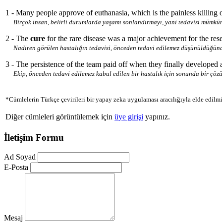
1 - Many people approve of euthanasia, which is the painless killing
Birçok insan, belirli durumlarda yaşamı sonlandırmayı, yani tedavisi mümkün
2 - The
cure
for the rare disease was a major achievement for the res
Nadiren görülen hastalığın tedavisi, önceden tedavi edilemez düşünüldüğünde
3 - The persistence of the team paid off when they finally developed 
Ekip, önceden tedavi edilemez kabul edilen bir hastalık için sonunda bir çözü
*Cümlelerin Türkçe çevirileri bir yapay zeka uygulaması aracılığıyla elde edilmi
Diğer cümleleri görüntülemek için
üye girişi
yapınız.
İletişim Formu
Ad Soyad
E-Posta
Mesaj