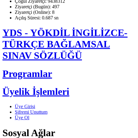
Çoğul Ziyaretçi: 9438312
Ziyaretçi (Bugün): 497
Ziyaretçi (Online): 8
Açılış Süresi: 0.687 sn
YDS - YÖKDİL İNGİLİZCE-
TÜRKÇE BAĞLAMSAL
SINAV SÖZLÜĞÜ
Programlar
Üyelik İşlemleri
Üye Girişi
Şifremi Unuttum
Üye Ol
Sosyal Ağlar