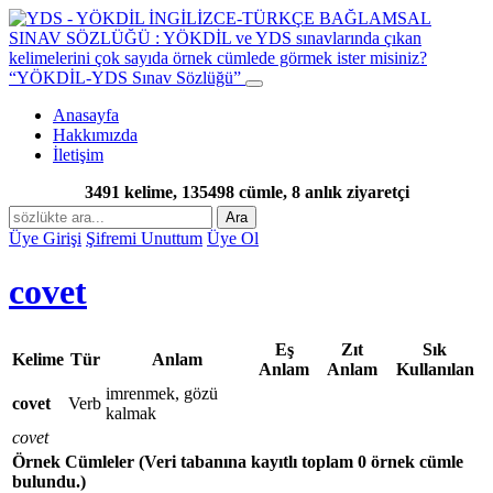
“YÖKDİL-YDS Sınav Sözlüğü”
Anasayfa
Hakkımızda
İletişim
3491 kelime, 135498 cümle, 8 anlık ziyaretçi
Ara
Üye Girişi
Şifremi Unuttum
Üye Ol
covet
Eş
Zıt
Sık
Kelime
Tür
Anlam
Anlam
Anlam
Kullanılan
imrenmek, gözü
covet
Verb
kalmak
covet
Örnek Cümleler
(Veri tabanına kayıtlı toplam 0 örnek cümle
bulundu.)