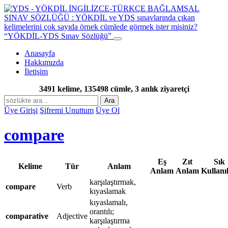
“YÖKDİL-YDS Sınav Sözlüğü”
Anasayfa
Hakkımızda
İletişim
3491 kelime, 135498 cümle, 3 anlık ziyaretçi
Ara
Üye Girişi
Şifremi Unuttum
Üye Ol
compare
Eş
Zıt
Sık
Kelime
Tür
Anlam
Anlam
Anlam
Kullanı
karşılaştırmak,
compare
Verb
kıyaslamak
kıyaslamalı,
orantılı;
comparative
Adjective
karşılaştırma