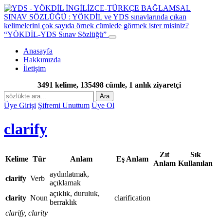
“YÖKDİL-YDS Sınav Sözlüğü”
Anasayfa
Hakkımızda
İletişim
3491 kelime, 135498 cümle, 1 anlık ziyaretçi
Ara
Üye Girişi
Şifremi Unuttum
Üye Ol
clarify
Zıt
Sık
Kelime
Tür
Anlam
Eş Anlam
Anlam
Kullanılan
aydınlatmak,
clarify
Verb
açıklamak
açıklık, duruluk,
clarity
Noun
clarification
berraklık
clarify, clarity