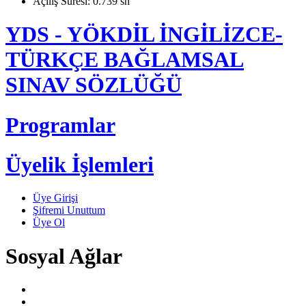
Açılış Süresi: 0.739 sn
YDS - YÖKDİL İNGİLİZCE-
TÜRKÇE BAĞLAMSAL
SINAV SÖZLÜĞÜ
Programlar
Üyelik İşlemleri
Üye Girişi
Şifremi Unuttum
Üye Ol
Sosyal Ağlar