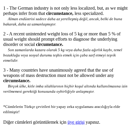
1 - The German industry is not only less localized, but, as we might
perhaps infer from that
circumstance,
less specialized.
Alman endüstrisi sadece daha az yerelleşmiş değil, ancak, belki de buna
bakarak, daha az uzmanlaşmıştır.
2 - A recent unintended weight loss of 5 kg or more than 5 % of
usual weight should prompt efforts to diagnose the underlying
disorder or social
circumstance.
Son zamanlarda kazara olarak 5 kg veya daha fazla ağırlık kaybı, temel
bozukluğu veya sosyal durumu teşhis etmek için çaba sarf etmeyi teşvik
etmelidir.
3 - Many countries have unanimously agreed that the use of
weapons of mass destruction must not be allowed under any
circumstance.
Birçok ülke, kitle imha silahlarının hiçbir koşul altında kullanılmasına izin
verilmemesi gerektiği konusunda oybirliğiyle anlaşmıştır.
*Cümlelerin Türkçe çevirileri bir yapay zeka uygulaması aracılığıyla elde
edilmiştir!
Diğer cümleleri görüntülemek için
üye girişi
yapınız.