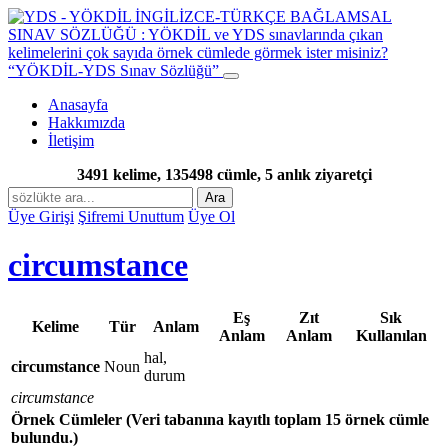
“YÖKDİL-YDS Sınav Sözlüğü”
Anasayfa
Hakkımızda
İletişim
3491 kelime, 135498 cümle, 5 anlık ziyaretçi
Ara
Üye Girişi
Şifremi Unuttum
Üye Ol
circumstance
Eş
Zıt
Sık
Kelime
Tür
Anlam
Anlam
Anlam
Kullanılan
hal,
circumstance
Noun
durum
circumstance
Örnek Cümleler
(Veri tabanına kayıtlı toplam 15 örnek cümle
bulundu.)