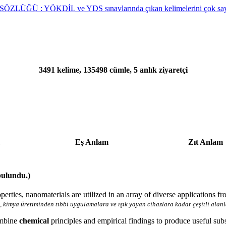
3491 kelime, 135498 cümle, 5 anlık ziyaretçi
Eş Anlam
Zıt Anlam
bulundu.)
perties, nanomaterials are utilized in an array of diverse applications f
e, kimya üretiminden tıbbi uygulamalara ve ışık yayan cihazlara kadar çeşitli alan
ombine
chemical
principles and empirical findings to produce useful subs