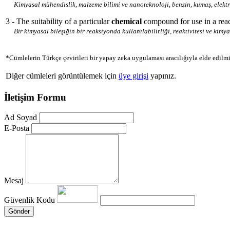
Kimyasal mühendislik, malzeme bilimi ve nanoteknoloji, benzin, kumaş, elektro
3 - The suitability of a particular
chemical
compound for use in a reac
Bir kimyasal bileşiğin bir reaksiyonda kullanılabilirliği, reaktivitesi ve kimya
*Cümlelerin Türkçe çevirileri bir yapay zeka uygulaması aracılığıyla elde edilmi
Diğer cümleleri görüntülemek için
üye girişi
yapınız.
İletişim Formu
Ad Soyad
E-Posta
Mesaj
Güvenlik Kodu
Gönder