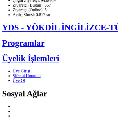
Çoğul Ziyaretçi: 9438409
Ziyaretçi (Bugün): 567
Ziyaretçi (Online): 5
Açılış Süresi: 0.817 sn
YDS - YÖKDİL İNGİLİZCE
Programlar
Üyelik İşlemleri
Üye Girişi
Şifremi Unuttum
Üye Ol
Sosyal Ağlar