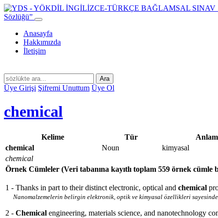
Sözlüğü”
Anasayfa
Hakkımızda
İletişim
Ara
Üye Girişi
Şifremi Unuttum
Üye Ol
chemical
Kelime
Tür
Anlam
chemical
Noun
kimyasal
chemical
Örnek Cümleler
(Veri tabanına kayıtlı toplam 559 örnek cümle 
1 - Thanks in part to their distinct electronic, optical and
chemical
pro
Nanomalzemelerin belirgin elektronik, optik ve kimyasal özellikleri sayesind
2 -
Chemical
engineering, materials science, and nanotechnology c