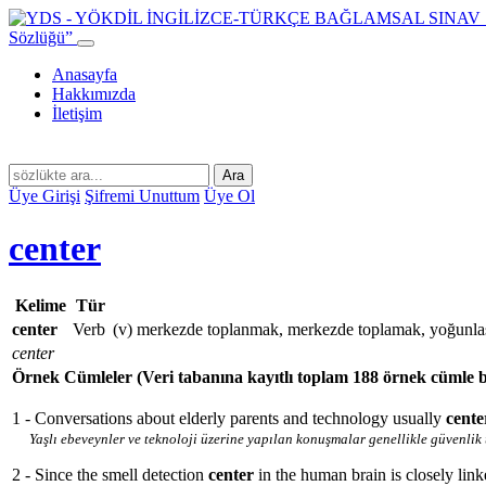
Sözlüğü”
Anasayfa
Hakkımızda
İletişim
Ara
Üye Girişi
Şifremi Unuttum
Üye Ol
center
Kelime
Tür
center
Verb
(v) merkezde toplanmak, merkezde toplamak, yoğunlaş
center
Örnek Cümleler
(Veri tabanına kayıtlı toplam 188 örnek cümle 
1 - Conversations about elderly parents and technology usually
cent
Yaşlı ebeveynler ve teknoloji üzerine yapılan konuşmalar genellikle güvenlik
2 - Since the smell detection
center
in the human brain is closely lin