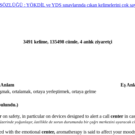
3491 kelime, 135498 cümle, 4 anlık ziyaretçi
Anlam
Eş An
mak, ortalamak, ortaya yerleştirmek, ortaya gelme
bulundu.)
er
on safety, in particular on devices designed to alert a call
center
in ca
 üzerinde yoğunlaşır, özellikle de sorun durumunda bir çağrı merkezini uyaracak ci
ked with the emotional
center,
aromatherapy is said to affect your moods