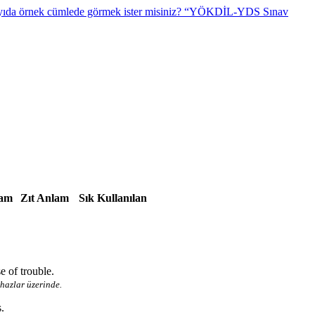
“YÖKDİL-YDS Sınav
lam
Zıt Anlam
Sık Kullanılan
se of trouble.
hazlar üzerinde.
.