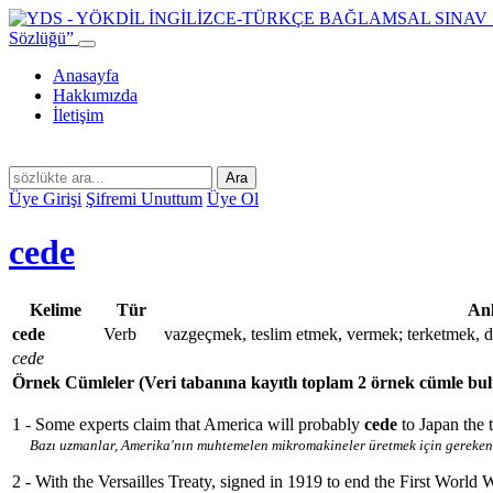
Sözlüğü”
Anasayfa
Hakkımızda
İletişim
Ara
Üye Girişi
Şifremi Unuttum
Üye Ol
cede
Kelime
Tür
An
cede
Verb
vazgeçmek, teslim etmek, vermek; terketmek, 
cede
Örnek Cümleler
(Veri tabanına kayıtlı toplam 2 örnek cümle bu
1 - Some experts claim that America will probably
cede
to Japan the
Bazı uzmanlar, Amerika'nın muhtemelen mikromakineler üretmek için gereken 
2 - With the Versailles Treaty, signed in 1919 to end the First World