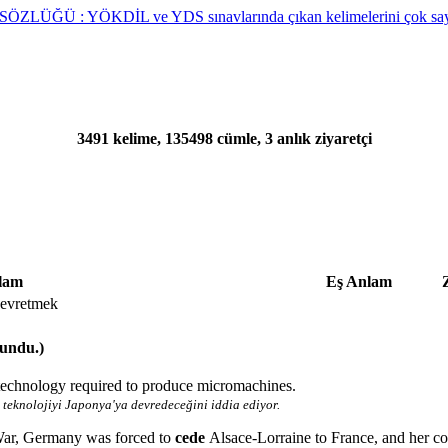
3491 kelime, 135498 cümle, 3 anlık ziyaretçi
lam
Eş Anlam
devretmek
lundu.)
 technology required to produce micromachines.
teknolojiyi Japonya'ya devredeceğini iddia ediyor.
 War, Germany was forced to
cede
Alsace-Lorraine to France, and her co