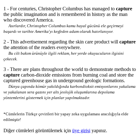
1 - For centuries, Christopher Columbus has managed to
capture
the public imagination and is remembered in history as the man
who discovered America.
Asırlardır, Christopher Columbus kamu hayal gücünü ele geçirmeyi
başardı ve tarihte Amerika'yı keşfeden adam olarak hatırlanıyor.
2 - This advertisement regarding the skin care product will
capture
the attention of the readers everywhere.
Bu cilt bakım ürünüyle ilgili reklam, her yerde okuyucuların ilgisini
çekecek.
3 - There are plans throughout the world to demonstrate methods to
capture
carbon-dioxide emissions from burning coal and store the
captured greenhouse gas in underground geologic formations.
Dünya çapında kömür yakıldığında karbondioksit emisyonlarını yakalama
ve yakalanan sera gazını yer altı jeolojik oluşumlarına depolama
yöntemlerini göstermek için planlar yapılmaktadır.
*Cümlelerin Türkçe çevirileri bir yapay zeka uygulaması aracılığıyla elde
edilmiştir!
Diğer cümleleri görüntülemek için
üye girişi
yapınız.