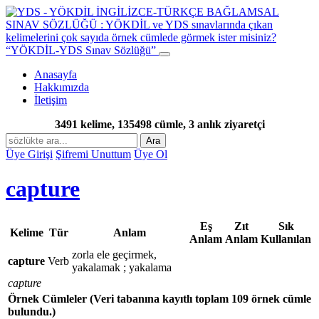
“YÖKDİL-YDS Sınav Sözlüğü”
Anasayfa
Hakkımızda
İletişim
3491 kelime, 135498 cümle, 3 anlık ziyaretçi
Ara
Üye Girişi
Şifremi Unuttum
Üye Ol
capture
Eş
Zıt
Sık
Kelime
Tür
Anlam
Anlam
Anlam
Kullanılan
zorla ele geçirmek,
capture
Verb
yakalamak ; yakalama
capture
Örnek Cümleler
(Veri tabanına kayıtlı toplam 109 örnek cümle
bulundu.)