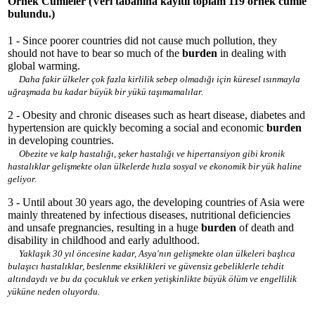
Örnek Cümleler
(Veri tabanına kayıtlı toplam 119 örnek cümle
bulundu.)
1 - Since poorer countries did not cause much pollution, they
should not have to bear so much of the
burden
in dealing with
global warming.
Daha fakir ülkeler çok fazla kirlilik sebep olmadığı için küresel ısınmayla
uğraşmada bu kadar büyük bir yükü taşımamalılar.
2 - Obesity and chronic diseases such as heart disease, diabetes and
hypertension are quickly becoming a social and economic
burden
in developing countries.
Obezite ve kalp hastalığı, şeker hastalığı ve hipertansiyon gibi kronik
hastalıklar gelişmekte olan ülkelerde hızla sosyal ve ekonomik bir yük haline
geliyor.
3 - Until about 30 years ago, the developing countries of Asia were
mainly threatened by infectious diseases, nutritional deficiencies
and unsafe pregnancies, resulting in a huge
burden
of death and
disability in childhood and early adulthood.
Yaklaşık 30 yıl öncesine kadar, Asya'nın gelişmekte olan ülkeleri başlıca
bulaşıcı hastalıklar, beslenme eksiklikleri ve güvensiz gebeliklerle tehdit
altındaydı ve bu da çocukluk ve erken yetişkinlikte büyük ölüm ve engellilik
yüküne neden oluyordu.