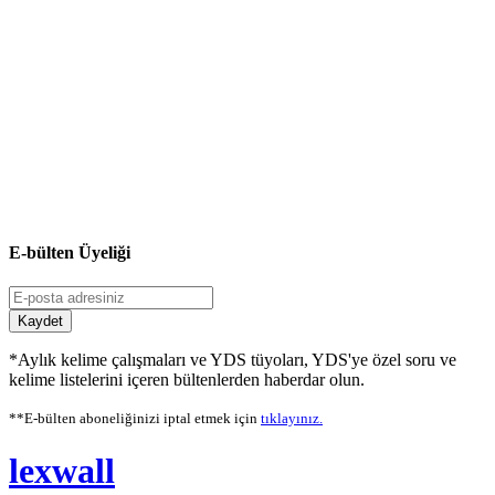
E-bülten Üyeliği
Kaydet
*Aylık kelime çalışmaları ve YDS tüyoları, YDS'ye özel soru ve
kelime listelerini içeren bültenlerden haberdar olun.
**E-bülten aboneliğinizi iptal etmek için
tıklayınız.
lexwall