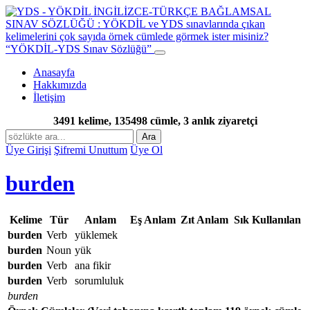
“YÖKDİL-YDS Sınav Sözlüğü”
Anasayfa
Hakkımızda
İletişim
3491 kelime, 135498 cümle, 3 anlık ziyaretçi
Ara
Üye Girişi
Şifremi Unuttum
Üye Ol
burden
Kelime
Tür
Anlam
Eş Anlam
Zıt Anlam
Sık Kullanılan
burden
Verb
yüklemek
burden
Noun
yük
burden
Verb
ana fikir
burden
Verb
sorumluluk
burden