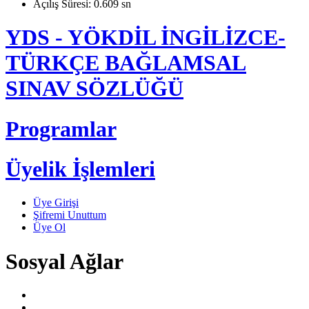
Açılış Süresi: 0.609 sn
YDS - YÖKDİL İNGİLİZCE-
TÜRKÇE BAĞLAMSAL
SINAV SÖZLÜĞÜ
Programlar
Üyelik İşlemleri
Üye Girişi
Şifremi Unuttum
Üye Ol
Sosyal Ağlar