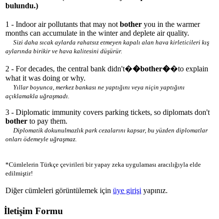
bulundu.)
1 - Indoor air pollutants that may not
bother
you in the warmer
months can accumulate in the winter and deplete air quality.
Sizi daha sıcak aylarda rahatsız etmeyen kapalı alan hava kirleticileri kış
aylarında birikir ve hava kalitesini düşürür.
2 - For decades, the central bank didn't�
�bother�
�to explain
what it was doing or why.
Yıllar boyunca, merkez bankası ne yaptığını veya niçin yaptığını
açıklamakla uğraşmadı.
3 - Diplomatic immunity covers parking tickets, so diplomats don't
bother
to pay them.
Diplomatik dokunulmazlık park cezalarını kapsar, bu yüzden diplomatlar
onları ödemeyle uğraşmaz.
*Cümlelerin Türkçe çevirileri bir yapay zeka uygulaması aracılığıyla elde
edilmiştir!
Diğer cümleleri görüntülemek için
üye girişi
yapınız.
İletişim Formu