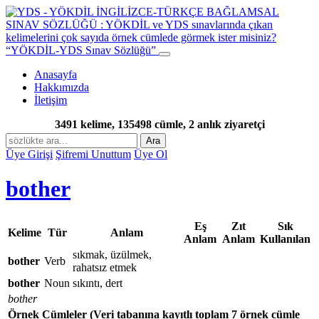
“YÖKDİL-YDS Sınav Sözlüğü”
Anasayfa
Hakkımızda
İletişim
3491 kelime, 135498 cümle, 2 anlık ziyaretçi
Ara
Üye Girişi
Şifremi Unuttum
Üye Ol
bother
Eş
Zıt
Sık
Kelime
Tür
Anlam
Anlam
Anlam
Kullanılan
sıkmak, üzülmek,
bother
Verb
rahatsız etmek
bother
Noun
sıkıntı, dert
bother
Örnek Cümleler
(Veri tabanına kayıtlı toplam 7 örnek cümle