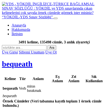
“YÖKDİL-YDS Sınav Sözlüğü”
Anasayfa
Hakkımızda
İletişim
3491 kelime, 135498 cümle, 3 anlık ziyaretçi
Ara
Üye Girişi
Şifremi Unuttum
Üye Ol
bequeath
Eş
Zıt
Sık
Kelime
Tür
Anlam
Anlam
Anlam
Kullanılan
miras
bequeath
Verb
bırakmak
bequeath
Örnek Cümleler
(Veri tabanına kayıtlı toplam 1 örnek cümle
bulundu.)