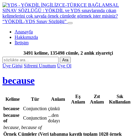
“YÖKDİL-YDS Sınav Sözlüğü”
Anasayfa
Hakkımızda
İletişim
3491 kelime, 135498 cümle, 2 anlık ziyaretçi
Ara
Üye Girişi
Şifremi Unuttum
Üye Ol
because
Eş
Zıt
Sık
Kelime
Tür
Anlam
Anlam
Anlam
Kullanılan
because
Conjunction
çünkü
because
...den
Conjunction
of
dolayı
because, because of
Örnek Cümleler
(Veri tabanına kayıtlı toplam 1028 örnek