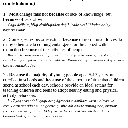
cümle bulundu.)
1 - Most change fails not
because
of lack of knowledge, but
because
of lack of will.
Çoğu değişim, bilgi eksikliğinden değil, irade eksikliğinden dolayı
başarısız olur.
2 - Some species become extinct
because
of non-human forces, but
many others are becoming endangered or threatened with
extinction
because
of the activities of people.
Bazı türler non-human güçler yüzünden soyu tükenirken, birçok diğer tür
insanların faaliyetleri yüzünden tehlike altında ve soyu tükenme riskiyle karşı
karşıya kalmaktadır.
3 -
Because
the majority of young people aged 5-17 years are
enrolled in schools and
because
of the amount of time that children
spend at school each day, schools provide an ideal setting for
teaching children and teens to adopt healthy eating and physical
activity behaviors.
5-17 yaş arasındaki çoğu genç öğrencinin okullara kayıtlı olması ve
çocukların her gün okulda geçirdiği süre göz önüne alındığında, okullar
çocuklara ve gençlere sağlıklı yeme ve fiziksel aktivite alışkanlıkları
benimsetmek için ideal bir ortam sunar.