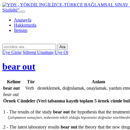
Sözlüğü”
Anasayfa
Hakkımızda
İletişim
Ara
Üye Girişi
Şifremi Unuttum
Üye Ol
bear out
Kelime
Tür
Anlam
bear out
Verb
desteklemek, doğrulamak, onaylamak, yardım etm
bear out
Örnek Cümleler
(Veri tabanına kayıtlı toplam 5 örnek cümle bu
1 - The results of the study
bear out
the hypothesis that the treatment 
Çalışmanın sonuçları, tedavinin etkili olduğu hipotezini doğrular niteliktedir
2 - The latest laboratory results
bear out
the theory that the new drug 