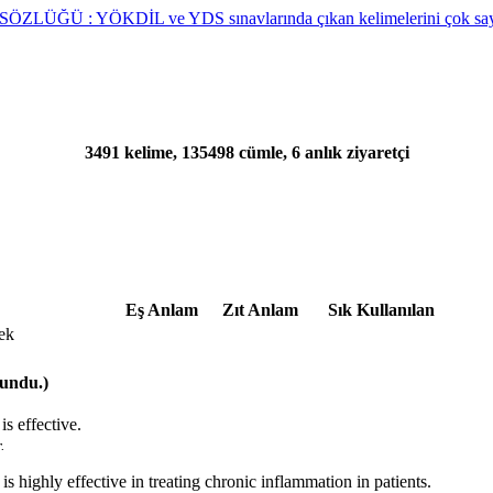
3491 kelime, 135498 cümle, 6 anlık ziyaretçi
Eş Anlam
Zıt Anlam
Sık Kullanılan
ek
lundu.)
is effective.
.
is highly effective in treating chronic inflammation in patients.