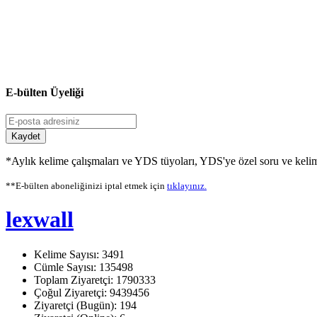
E-bülten Üyeliği
Kaydet
*Aylık kelime çalışmaları ve YDS tüyoları, YDS'ye özel soru ve kelime
**E-bülten aboneliğinizi iptal etmek için
tıklayınız.
lexwall
Kelime Sayısı: 3491
Cümle Sayısı: 135498
Toplam Ziyaretçi: 1790333
Çoğul Ziyaretçi: 9439456
Ziyaretçi (Bugün): 194