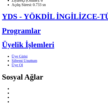
Ziyaretçi (Online): 6
Açılış Süresi: 0.733 sn
YDS - YÖKDİL İNGİLİZCE
Programlar
Üyelik İşlemleri
Üye Girişi
Şifremi Unuttum
Üye Ol
Sosyal Ağlar