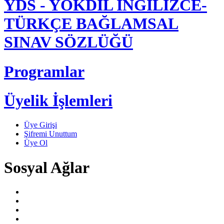
YDS - YÖKDİL İNGİLİZCE-
TÜRKÇE BAĞLAMSAL
SINAV SÖZLÜĞÜ
Programlar
Üyelik İşlemleri
Üye Girişi
Şifremi Unuttum
Üye Ol
Sosyal Ağlar