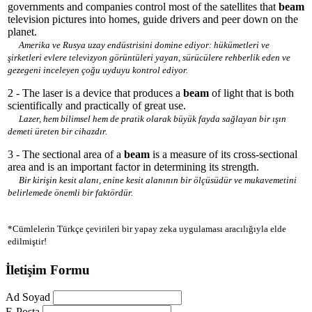
governments and companies control most of the satellites that
beam
television pictures into homes, guide drivers and peer down on the
planet.
Amerika ve Rusya uzay endüstrisini domine ediyor: hükümetleri ve
şirketleri evlere televizyon görüntüleri yayan, sürücülere rehberlik eden ve
gezegeni inceleyen çoğu uyduyu kontrol ediyor.
2 - The laser is a device that produces a
beam
of light that is both
scientifically and practically of great use.
Lazer, hem bilimsel hem de pratik olarak büyük fayda sağlayan bir ışın
demeti üreten bir cihazdır.
3 - The sectional area of a
beam
is a measure of its cross-sectional
area and is an important factor in determining its strength.
Bir kirişin kesit alanı, enine kesit alanının bir ölçüsüdür ve mukavemetini
belirlemede önemli bir faktördür.
*Cümlelerin Türkçe çevirileri bir yapay zeka uygulaması aracılığıyla elde
edilmiştir!
İletişim Formu
Ad Soyad
E-Posta