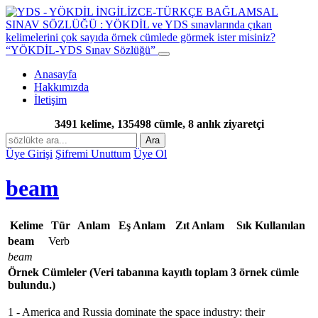
“YÖKDİL-YDS Sınav Sözlüğü”
Anasayfa
Hakkımızda
İletişim
3491 kelime, 135498 cümle, 8 anlık ziyaretçi
Ara
Üye Girişi
Şifremi Unuttum
Üye Ol
beam
Kelime
Tür
Anlam
Eş Anlam
Zıt Anlam
Sık Kullanılan
beam
Verb
beam
Örnek Cümleler
(Veri tabanına kayıtlı toplam 3 örnek cümle
bulundu.)
1 - America and Russia dominate the space industry: their