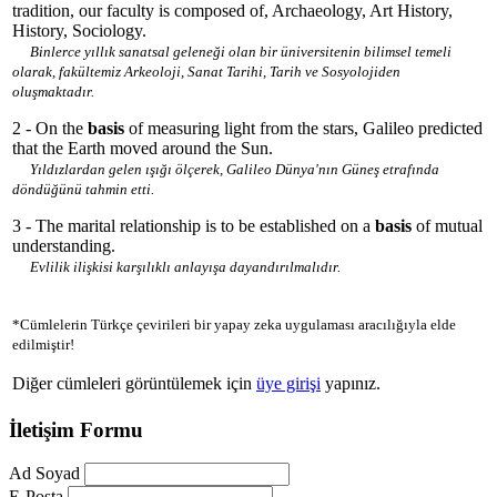
tradition, our faculty is composed of, Archaeology, Art History,
History, Sociology.
Binlerce yıllık sanatsal geleneği olan bir üniversitenin bilimsel temeli
olarak, fakültemiz Arkeoloji, Sanat Tarihi, Tarih ve Sosyolojiden
oluşmaktadır.
2 - On the
basis
of measuring light from the stars, Galileo predicted
that the Earth moved around the Sun.
Yıldızlardan gelen ışığı ölçerek, Galileo Dünya'nın Güneş etrafında
döndüğünü tahmin etti.
3 - The marital relationship is to be established on a
basis
of mutual
understanding.
Evlilik ilişkisi karşılıklı anlayışa dayandırılmalıdır.
*Cümlelerin Türkçe çevirileri bir yapay zeka uygulaması aracılığıyla elde
edilmiştir!
Diğer cümleleri görüntülemek için
üye girişi
yapınız.
İletişim Formu
Ad Soyad
E-Posta