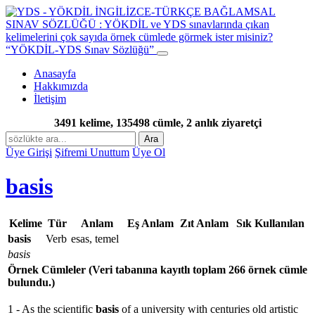
“YÖKDİL-YDS Sınav Sözlüğü”
Anasayfa
Hakkımızda
İletişim
3491 kelime, 135498 cümle, 2 anlık ziyaretçi
Ara
Üye Girişi
Şifremi Unuttum
Üye Ol
basis
Kelime
Tür
Anlam
Eş Anlam
Zıt Anlam
Sık Kullanılan
basis
Verb
esas, temel
basis
Örnek Cümleler
(Veri tabanına kayıtlı toplam 266 örnek cümle
bulundu.)
1 - As the scientific
basis
of a university with centuries old artistic