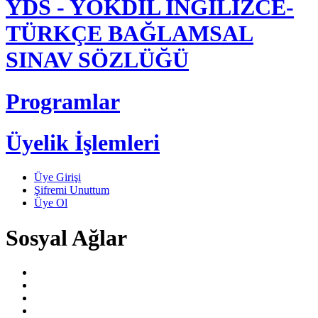
YDS - YÖKDİL İNGİLİZCE-
TÜRKÇE BAĞLAMSAL
SINAV SÖZLÜĞÜ
Programlar
Üyelik İşlemleri
Üye Girişi
Şifremi Unuttum
Üye Ol
Sosyal Ağlar