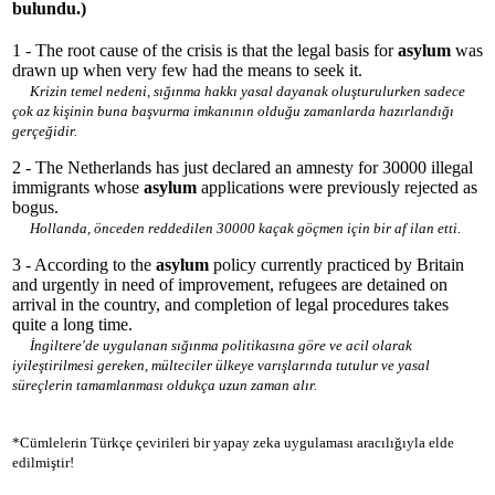
bulundu.)
1 - The root cause of the crisis is that the legal basis for
asylum
was
drawn up when very few had the means to seek it.
Krizin temel nedeni, sığınma hakkı yasal dayanak oluşturulurken sadece
çok az kişinin buna başvurma imkanının olduğu zamanlarda hazırlandığı
gerçeğidir.
2 - The Netherlands has just declared an amnesty for 30000 illegal
immigrants whose
asylum
applications were previously rejected as
bogus.
Hollanda, önceden reddedilen 30000 kaçak göçmen için bir af ilan etti.
3 - According to the
asylum
policy currently practiced by Britain
and urgently in need of improvement, refugees are detained on
arrival in the country, and completion of legal procedures takes
quite a long time.
İngiltere'de uygulanan sığınma politikasına göre ve acil olarak
iyileştirilmesi gereken, mülteciler ülkeye varışlarında tutulur ve yasal
süreçlerin tamamlanması oldukça uzun zaman alır.
*Cümlelerin Türkçe çevirileri bir yapay zeka uygulaması aracılığıyla elde
edilmiştir!