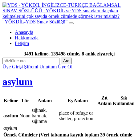
“YÖKDİL-YDS Sınav Sözlüğü”
Anasayfa
Hakkımızda
İletişim
3491 kelime, 135498 cümle, 8 anlık ziyaretçi
Ara
Üye Girişi
Şifremi Unuttum
Üye Ol
asylum
Zıt
Sık
Kelime
Tür
Anlam
Eş Anlam
Anlam
Kullanılan
sığınak,
place of refuge or
asylum
Noun
barınak,
shelter; protection
sığınma
asylum
Örnek Cümleler
(Veri tabanına kayıtlı toplam 39 örnek cümle