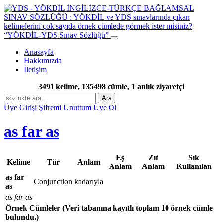
“YÖKDİL-YDS Sınav Sözlüğü”
Anasayfa
Hakkımızda
İletişim
3491 kelime, 135498 cümle, 1 anlık ziyaretçi
Ara
Üye Girişi
Şifremi Unuttum
Üye Ol
as far as
Eş
Zıt
Sık
Kelime
Tür
Anlam
Anlam
Anlam
Kullanılan
as far
Conjunction
kadarıyla
as
as far as
Örnek Cümleler
(Veri tabanına kayıtlı toplam 10 örnek cümle
bulundu.)