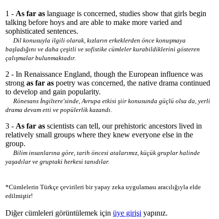
1 -
As far as
language is concerned, studies show that girls begin
talking before hoys and are able to make more varied and
sophisticated sentences.
Dil konusuyla ilgili olarak, kızların erkeklerden önce konuşmaya
başladığını ve daha çeşitli ve sofistike cümleler kurabildiklerini gösteren
çalışmalar bulunmaktadır.
2 - In Renaissance England, though the European influence was
strong
as far as
poetry was concerned, the native drama continued
to develop and gain popularity.
Rönesans İngiltere'sinde, Avrupa etkisi şiir konusunda güçlü olsa da, yerli
drama devam etti ve popülerlik kazandı.
3 -
As far as
scientists can tell, our prehistoric ancestors lived in
relatively small groups where they knew everyone else in the
group.
Bilim insanlarına göre, tarih öncesi atalarımız, küçük gruplar halinde
yaşadılar ve gruptaki herkesi tanıdılar.
*Cümlelerin Türkçe çevirileri bir yapay zeka uygulaması aracılığıyla elde
edilmiştir!
Diğer cümleleri görüntülemek için
üye girişi
yapınız.