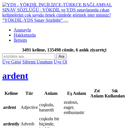
“YÖKDİL-YDS Sınav Sözlüğü”
Anasayfa
Hakkımızda
İletişim
3491 kelime, 135498 cümle, 6 anlık ziyaretçi
Ara
Üye Girişi
Şifremi Unuttum
Üye Ol
ardent
Zıt
Sık
Kelime
Tür
Anlam
Eş Anlam
Anlam
Kullanılan
zealous,
coşkulu,
ardent
Adjective
eager,
hararetli
enthusiastic
coşkulu bir
ardently
Adverb
biçimde,