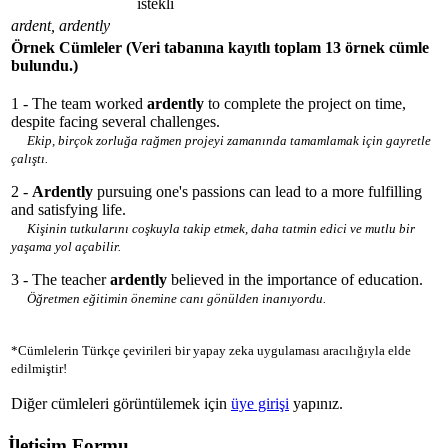
istekli
ardent, ardently
Örnek Cümleler
(Veri tabanına kayıtlı toplam 13 örnek cümle
bulundu.)
1 - The team worked
ardently
to complete the project on time,
despite facing several challenges.
Ekip, birçok zorluğa rağmen projeyi zamanında tamamlamak için gayretle
çalıştı.
2 -
Ardently
pursuing one's passions can lead to a more fulfilling
and satisfying life.
Kişinin tutkularını coşkuyla takip etmek, daha tatmin edici ve mutlu bir
yaşama yol açabilir.
3 - The teacher
ardently
believed in the importance of education.
Öğretmen eğitimin önemine canı gönülden inanıyordu.
*Cümlelerin Türkçe çevirileri bir yapay zeka uygulaması aracılığıyla elde
edilmiştir!
Diğer cümleleri görüntülemek için
üye girişi
yapınız.
İletişim Formu