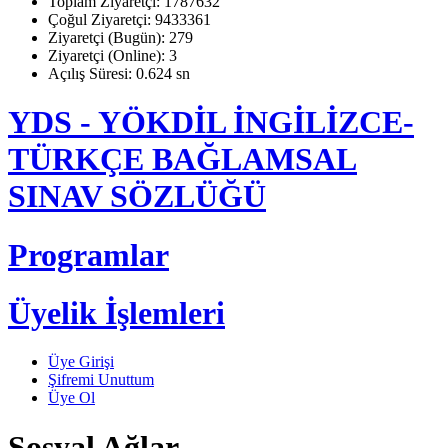
Toplam Ziyaretçi: 1787632
Çoğul Ziyaretçi: 9433361
Ziyaretçi (Bugün): 279
Ziyaretçi (Online): 3
Açılış Süresi: 0.624 sn
YDS - YÖKDİL İNGİLİZCE-
TÜRKÇE BAĞLAMSAL
SINAV SÖZLÜĞÜ
Programlar
Üyelik İşlemleri
Üye Girişi
Şifremi Unuttum
Üye Ol
Sosyal Ağlar