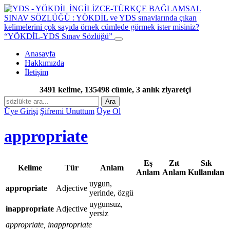
“YÖKDİL-YDS Sınav Sözlüğü”
Anasayfa
Hakkımızda
İletişim
3491 kelime, 135498 cümle, 3 anlık ziyaretçi
Ara
Üye Girişi
Şifremi Unuttum
Üye Ol
appropriate
Eş
Zıt
Sık
Kelime
Tür
Anlam
Anlam
Anlam
Kullanılan
uygun,
appropriate
Adjective
yerinde, özgü
uygunsuz,
inappropriate
Adjective
yersiz
appropriate, inappropriate