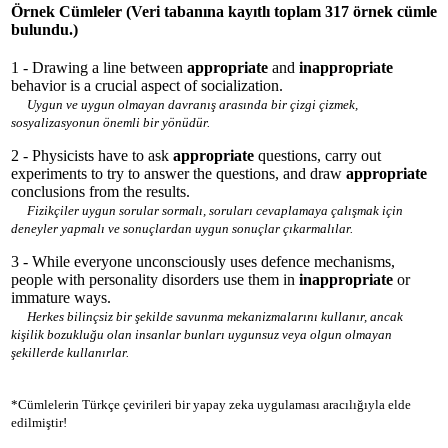
Örnek Cümleler
(Veri tabanına kayıtlı toplam 317 örnek cümle
bulundu.)
1 - Drawing a line between
appropriate
and
inappropriate
behavior is a crucial aspect of socialization.
Uygun ve uygun olmayan davranış arasında bir çizgi çizmek,
sosyalizasyonun önemli bir yönüdür.
2 - Physicists have to ask
appropriate
questions, carry out
experiments to try to answer the questions, and draw
appropriate
conclusions from the results.
Fizikçiler uygun sorular sormalı, soruları cevaplamaya çalışmak için
deneyler yapmalı ve sonuçlardan uygun sonuçlar çıkarmalılar.
3 - While everyone unconsciously uses defence mechanisms,
people with personality disorders use them in
inappropriate
or
immature ways.
Herkes bilinçsiz bir şekilde savunma mekanizmalarını kullanır, ancak
kişilik bozukluğu olan insanlar bunları uygunsuz veya olgun olmayan
şekillerde kullanırlar.
*Cümlelerin Türkçe çevirileri bir yapay zeka uygulaması aracılığıyla elde
edilmiştir!