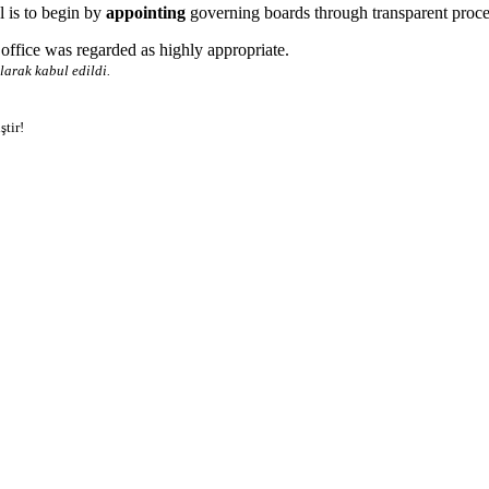
l is to begin by
appointing
governing boards through transparent proce
s office was regarded as highly appropriate.
arak kabul edildi.
ştir!