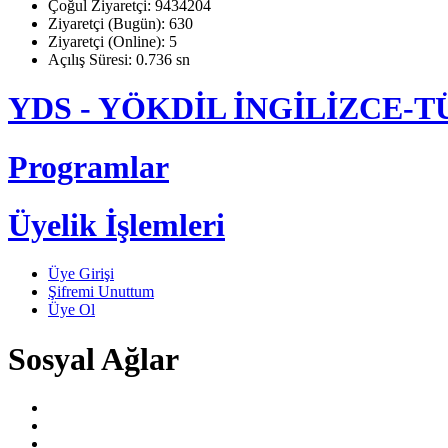
Çoğul Ziyaretçi: 9434204
Ziyaretçi (Bugün): 630
Ziyaretçi (Online): 5
Açılış Süresi: 0.736 sn
YDS - YÖKDİL İNGİLİZCE
Programlar
Üyelik İşlemleri
Üye Girişi
Şifremi Unuttum
Üye Ol
Sosyal Ağlar