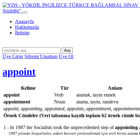
Sözlüğü”
Anasayfa
Hakkımızda
İletişim
Ara
Üye Girişi
Şifremi Unuttum
Üye Ol
appoint
Kelime
Tür
Anlam
appoint
Verb
atamak, tayin etmek
appointment
Noun
atama, tayin, randevu
appoint, appointing, appointed, appoints, appointment, appointments
Örnek Cümleler
(Veri tabanına kayıtlı toplam 62 örnek cümle b
1 - In 1987 the Socialists took the unprecedented step of
appointing
1987 yılında Sosyalistler, askeri kuvveti yönlendirmek için sivil birini atam