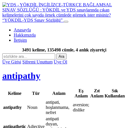
“YÖKDİL-YDS Sınav Sözlüğü”
Anasayfa
Hakkımızda
İletişim
3491 kelime, 135498 cümle, 4 anlık ziyaretçi
Ara
Üye Girişi
Şifremi Unuttum
Üye Ol
antipathy
Eş
Zıt
Sık
Kelime
Tür
Anlam
Anlam
Anlam
Kullanılan
antipati,
aversion;
antipathy
Noun
hoşlanmama,
dislike
nefret
antipati
duyan,
antipathetic
Adjective