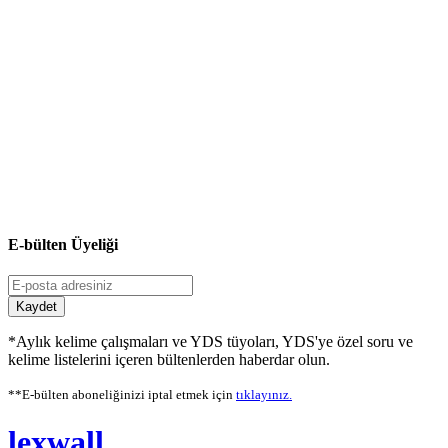
E-bülten Üyeliği
Kaydet
*Aylık kelime çalışmaları ve YDS tüyoları, YDS'ye özel soru ve
kelime listelerini içeren bültenlerden haberdar olun.
**E-bülten aboneliğinizi iptal etmek için
tıklayınız.
lexwall