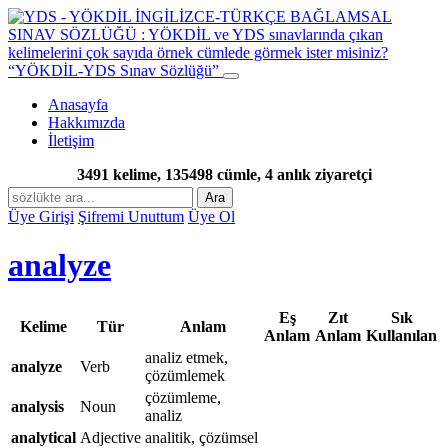
“YÖKDİL-YDS Sınav Sözlüğü”
Anasayfa
Hakkımızda
İletişim
3491 kelime, 135498 cümle, 4 anlık ziyaretçi
Ara
Üye Girişi
Şifremi Unuttum
Üye Ol
analyze
Eş
Zıt
Sık
Kelime
Tür
Anlam
Anlam
Anlam
Kullanılan
analiz etmek,
analyze
Verb
çözümlemek
çözümleme,
analysis
Noun
analiz
analytical
Adjective
analitik, çözümsel