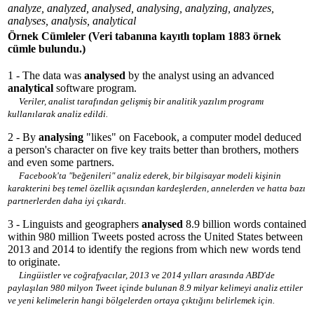
analyze, analyzed, analysed, analysing, analyzing, analyzes,
analyses, analysis, analytical
Örnek Cümleler
(Veri tabanına kayıtlı toplam 1883 örnek
cümle bulundu.)
1 - The data was
analysed
by the analyst using an advanced
analytical
software program.
Veriler, analist tarafından gelişmiş bir analitik yazılım programı
kullanılarak analiz edildi.
2 - By
analysing
"likes" on Facebook, a computer model deduced
a person's character on five key traits better than brothers, mothers
and even some partners.
Facebook'ta "beğenileri" analiz ederek, bir bilgisayar modeli kişinin
karakterini beş temel özellik açısından kardeşlerden, annelerden ve hatta bazı
partnerlerden daha iyi çıkardı.
3 - Linguists and geographers
analysed
8.9 billion words contained
within 980 million Tweets posted across the United States between
2013 and 2014 to identify the regions from which new words tend
to originate.
Lingüistler ve coğrafyacılar, 2013 ve 2014 yılları arasında ABD'de
paylaşılan 980 milyon Tweet içinde bulunan 8.9 milyar kelimeyi analiz ettiler
ve yeni kelimelerin hangi bölgelerden ortaya çıktığını belirlemek için.