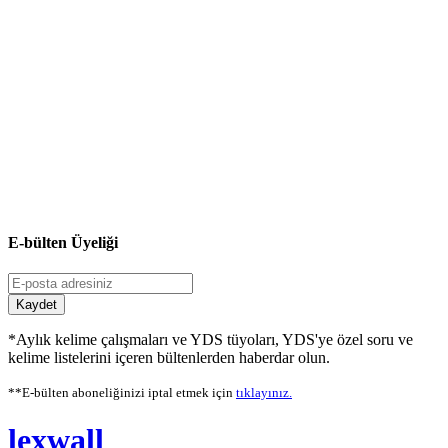
E-bülten Üyeliği
Kaydet
*Aylık kelime çalışmaları ve YDS tüyoları, YDS'ye özel soru ve
kelime listelerini içeren bültenlerden haberdar olun.
**E-bülten aboneliğinizi iptal etmek için
tıklayınız.
lexwall