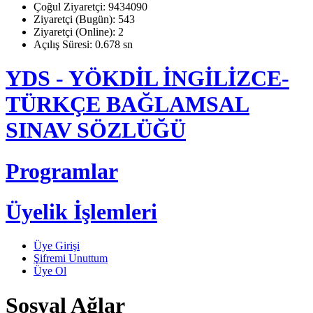
Çoğul Ziyaretçi: 9434090
Ziyaretçi (Bugün): 543
Ziyaretçi (Online): 2
Açılış Süresi: 0.678 sn
YDS - YÖKDİL İNGİLİZCE-
TÜRKÇE BAĞLAMSAL
SINAV SÖZLÜĞÜ
Programlar
Üyelik İşlemleri
Üye Girişi
Şifremi Unuttum
Üye Ol
Sosyal Ağlar