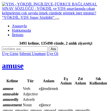
“YÖKDİL-YDS Sınav Sözlüğü”
Anasayfa
Hakkımızda
İletişim
3491 kelime, 135498 cümle, 2 anlık ziyaretçi
Ara
Üye Girişi
Şifremi Unuttum
Üye Ol
amuse
Eş
Zıt
Sık
Kelime
Tür
Anlam
Anlam
Anlam
Kullanılan
amuse
Verb
eğlendirmek
amusable
Adjective
amusedly
Adverb
amusement
Noun
eğlence
amuse, amusing, amuses, amused, amusable, amusedly,