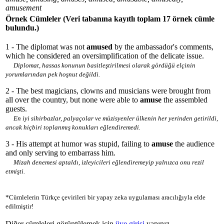
amusement
Örnek Cümleler
(Veri tabanına kayıtlı toplam 17 örnek cümle
bulundu.)
1 - The diplomat was not
amused
by the ambassador's comments,
which he considered an oversimplification of the delicate issue.
Diplomat, hassas konunun basitleştirilmesi olarak gördüğü elçinin
yorumlarından pek hoşnut değildi.
2 - The best magicians, clowns and musicians were brought from
all over the country, but none were able to
amuse
the assembled
guests.
En iyi sihirbazlar, palyaçolar ve müzisyenler ülkenin her yerinden getirildi,
ancak hiçbiri toplanmış konukları eğlendiremedi.
3 - His attempt at humor was stupid, failing to
amuse
the audience
and only serving to embarrass him.
Mizah denemesi aptaldı, izleyicileri eğlendiremeyip yalnızca onu rezil
etmişti.
*Cümlelerin Türkçe çevirileri bir yapay zeka uygulaması aracılığıyla elde
edilmiştir!
Diğer cümleleri görüntülemek için
üye girişi
yapınız.