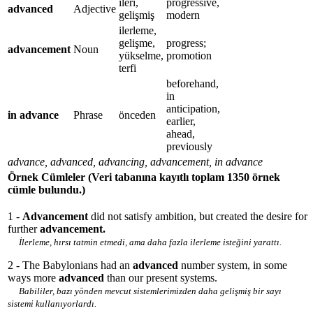
ileri,
progressive,
advanced
Adjective
gelişmiş
modern
ilerleme,
gelişme,
progress;
advancement
Noun
yükselme,
promotion
terfi
beforehand,
in
anticipation,
in advance
Phrase
önceden
earlier,
ahead,
previously
advance, advanced, advancing, advancement, in advance
Örnek Cümleler
(Veri tabanına kayıtlı toplam 1350 örnek
cümle bulundu.)
1 -
Advancement
did not satisfy ambition, but created the desire for
further
advancement.
İlerleme, hırsı tatmin etmedi, ama daha fazla ilerleme isteğini yarattı.
2 - The Babylonians had an
advanced
number system, in some
ways more
advanced
than our present systems.
Babililer, bazı yönden mevcut sistemlerimizden daha gelişmiş bir sayı
sistemi kullanıyorlardı.