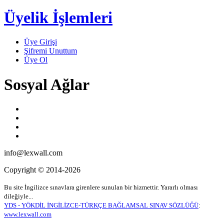
Üyelik İşlemleri
Üye Girişi
Şifremi Unuttum
Üye Ol
Sosyal Ağlar
info@lexwall.com
Copyright © 2014-2026
Bu site İngilizce sınavlara girenlere sunulan bir hizmettir. Yararlı olması
dileğiyle...
YDS - YÖKDİL İNGİLİZCE-TÜRKÇE BAĞLAMSAL SINAV SÖZLÜĞÜ
:
www.lexwall.com