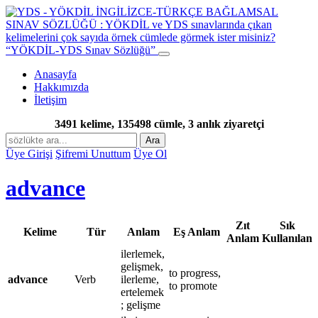
“YÖKDİL-YDS Sınav Sözlüğü”
Anasayfa
Hakkımızda
İletişim
3491 kelime, 135498 cümle, 3 anlık ziyaretçi
Ara
Üye Girişi
Şifremi Unuttum
Üye Ol
advance
Zıt
Sık
Kelime
Tür
Anlam
Eş Anlam
Anlam
Kullanılan
ilerlemek,
gelişmek,
to progress,
advance
Verb
ilerleme,
to promote
ertelemek
; gelişme