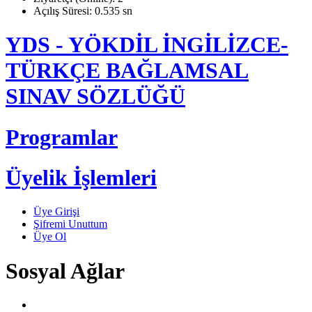
Açılış Süresi: 0.535 sn
YDS - YÖKDİL İNGİLİZCE-
TÜRKÇE BAĞLAMSAL
SINAV SÖZLÜĞÜ
Programlar
Üyelik İşlemleri
Üye Girişi
Şifremi Unuttum
Üye Ol
Sosyal Ağlar