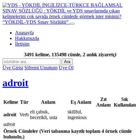
“YÖKDİL-YDS Sınav Sözlüğü”
Anasayfa
Hakkımızda
İletişim
3491 kelime, 135498 cümle, 2 anlık ziyaretçi
Ara
Üye Girişi
Şifremi Unuttum
Üye Ol
adroit
Zıt
Sık
Kelime
Tür
Anlam
Eş Anlam
Anlam
Kullanılan
eli çabuk,
skillful,
adroit
Verb
becerikli, usta
ingenious
adroit
Örnek Cümleler
(Veri tabanına kayıtlı toplam 4 örnek cümle
bulundu.)