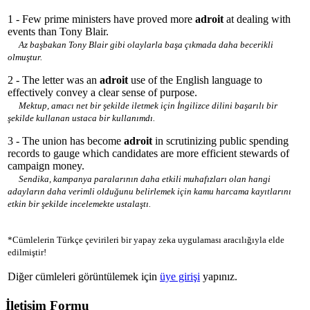
1 - Few prime ministers have proved more
adroit
at dealing with
events than Tony Blair.
Az başbakan Tony Blair gibi olaylarla başa çıkmada daha becerikli
olmuştur.
2 - The letter was an
adroit
use of the English language to
effectively convey a clear sense of purpose.
Mektup, amacı net bir şekilde iletmek için İngilizce dilini başarılı bir
şekilde kullanan ustaca bir kullanımdı.
3 - The union has become
adroit
in scrutinizing public spending
records to gauge which candidates are more efficient stewards of
campaign money.
Sendika, kampanya paralarının daha etkili muhafızları olan hangi
adayların daha verimli olduğunu belirlemek için kamu harcama kayıtlarını
etkin bir şekilde incelemekte ustalaştı.
*Cümlelerin Türkçe çevirileri bir yapay zeka uygulaması aracılığıyla elde
edilmiştir!
Diğer cümleleri görüntülemek için
üye girişi
yapınız.
İletişim Formu